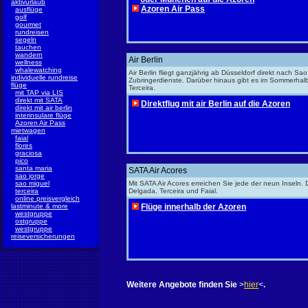
aktivurlaub
Azoren Air Pass
ausflüge
golf
gourmet
rundreisen
segeln
tauchen
wandern
Air Berlin
wellness
whalewatching
Air Berlin fliegt ganzjährig ab Düsseldorf direkt nach S
individuelle rundreise
Zubringerdienste. Darüber hinaus gibt es im Sommerhalb
flüge
Terceira.
mit TAP via LIS
direkt mit SATA
Direktflug mit air Berlin auf die Azoren
direkt mit air berlin
interinsulare flüge
Azoren Air Pass
mietwagen
faial
flores
graciosa
pico
santa maria
SATA Air Acores
sao jorge
sao miguel
Mit SATA Air Acores erreichen Sie jede der neun Inseln.
terceira
Delgada, Terceira und Faial.
online preisvergleich
lastminute & more
Flüge innerhalb der Azoren
westgruppe
ostgruppe
westgruppe
reiseversicherungen
Weitere Angebote finden Sie
>
hier
<
.