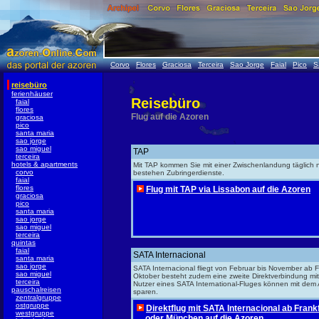
Corvo
Flores
Graciosa
Terceira
Sao Jorge
Faial
Pico
S
reisebüro
ferienhäuser
Reisebüro
faial
flores
Flug auf die Azoren
graciosa
pico
santa maria
sao jorge
sao miguel
TAP
terceira
hotels & apartments
Mit TAP kommen Sie mit einer Zwischenlandung täglich n
corvo
bestehen Zubringerdienste.
faial
flores
Flug mit TAP via Lissabon auf die Azoren
graciosa
pico
santa maria
sao jorge
sao miguel
terceira
quintas
faial
SATA Internacional
santa maria
sao jorge
SATA Internacional fliegt von Februar bis November ab F
sao miguel
Oktober besteht zudem eine zweite Direktverbindung mi
terceira
Nutzer eines SATA International-Fluges können mit dem 
pauschalreisen
sparen.
zentralgruppe
ostgruppe
Direktflug mit SATA Internacional ab Frank
westgruppe
oder München auf die Azoren