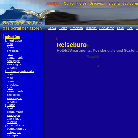
Corvo
Flores
Graciosa
Terceira
Sao Jorge
Faial
Pico
S
reisebüro
ferienhäuser
Reisebüro
faial
flores
Hotels, Apartments, Residencials und Gästeh
graciosa
pico
santa maria
sao jorge
sao miguel
terceira
hotels & apartments
corvo
faial
flores
graciosa
pico
santa maria
sao jorge
sao miguel
terceira
quintas
faial
santa maria
sao jorge
sao miguel
terceira
pauschalreisen
zentralgruppe
ostgruppe
westgruppe