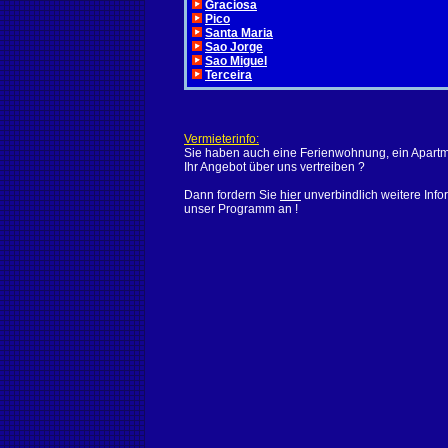
Graciosa
Pico
Santa Maria
Sao Jorge
Sao Miguel
Terceira
Vermieterinfo:
Sie haben auch eine Ferienwohnung, ein Apartm
Ihr Angebot über uns vertreiben ?
Dann fordern Sie
hier
unverbindlich weitere Info
unser Programm an !