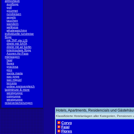
aktivurlaub
ausflüge
golf
gourmet
rundreisen
segeln
tauchen
wandern
wellness
whalewatching
individuelle rundreise
flüge
mit TAP via LIS
direkt mit SATA
direkt mit air berlin
interinsulare flüge
Azoren Air Pass
mietwagen
faial
flores
graciosa
pico
santa maria
sao jorge
sao miguel
terceira
online preisvergleich
lastminute & more
westgruppe
ostgruppe
westgruppe
reiseversicherungen
Hotels, Apartments, Residencials und Gästehäu
Klassifizierte Hotelanlagen aller Kategorien, Pensionen
Corvo
Faial
Flores