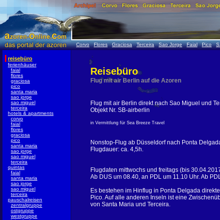
Corvo
Flores
Graciosa
Terceira
Sao Jorge
Faial
Pico
S
reisebüro
ferienhäuser
Reisebüro
faial
flores
Flug mit air Berlin auf die Azoren
graciosa
pico
santa maria
sao jorge
sao miguel
Flug mit air Berlin direkt nach Sao Miguel und Te
terceira
Objekt Nr. SB-airberlin
hotels & apartments
corvo
in Vermittlung für Sea Breeze Travel
faial
flores
graciosa
pico
Nonstop-Flug ab Düsseldorf nach Ponta Delgada 
santa maria
Flugdauer: ca. 4,5h.
sao jorge
sao miguel
terceira
quintas
Flugdaten mittwochs und freitags (bis 30.04.2017
faial
Ab DUS um 08.40, an PDL um 11.10 Uhr. Ab PDL
santa maria
sao jorge
sao miguel
Es bestehen im Hinflug in Ponta Delgada direkte
terceira
Pico. Auf alle anderen Inseln ist eine Zwischen
pauschalreisen
von Santa Maria und Terceira.
zentralgruppe
ostgruppe
westgruppe