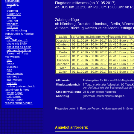
aktivurlaub
Flugdaten mittwochs (ab 01.05.2017):
ausflüge
Ab DUS um 12.250, an PDL um 15.00 Uhr. Ab P
golf
gourmet
rundreisen
segeln
Zubringerflüge:
tauchen
ab Nürnberg, Dresden, Hamburg, Berlin, Münche
wandern
wellness
Auf dem Rückflug werden keine Anschlussflüge m
whalewatching
individuelle rundreise
ab/bis
bei Abflug im Zeitraum vom
Flugpreis inkl. Ta
flüge
mit TAP via LIS
Düsseldorf
01.11.2016 - 30.04.2017
ab 355 Euro p. P
direkt mit SATA
Nürnberg
01.11.2016 - 30.04.2017
ab 410 Euro p. P
direkt mit air berlin
Hamburg
01.11.2016 - 30.04.2017
ab 405 Euro p. P
interinsulare flüge
Berlin
01.11.2016 - 30.04.2017
ab 410 Euro p. P
Azoren Air Pass
Düsseldorf
01.11.2016 - 30.04.2017
ab 410 Euro p. P
mietwagen
faial
Dresden
01.11.2016 - 30.04.2017
ab 409 Euro p. P
flores
München
01.11.2016 - 30.04.2017
ab 416 Euro p. P
graciosa
Wien
01.11.2016 - 30.04.2017
ab 460 Euro p. P
pico
Zürich
01.11.2016 - 30.04.2017
ab 475 Euro p. P
santa maria
sao jorge
sao miguel
Allgemein
Preise gelten für Hin- und Rückflug in 
terceira
Mindestaufenthalt
7 Tage, maximaler Aufenthalt: 90 Tage.K
online preisvergleich
der Verfügbarkeit der Buchungsklassen.
lastminute & more
Kinderermäßigung
25 % vom reinen Flugpreis
westgruppe
ostgruppe
Gabelflug
(innerhalb Deutschlands) möglich.
westgruppe
reiseversicherungen
Flugpreise gelten in Euro pro Person. Änderungen und Irrtümer 
Angebot anfordern: