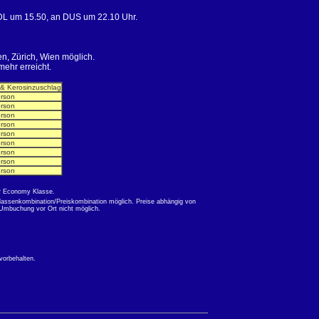
DL um 15.50, an DUS um 22.10 Uhr.
n, Zürich, Wien möglich.
ehr erreicht.
x & Kerosinzuschlag
erson
erson
erson
erson
erson
erson
erson
erson
erson
der Economy Klasse.
lassenkombination/Preiskombination möglich. Preise abhängig von
 Umbuchung vor Ort nicht möglich.
vorbehalten.