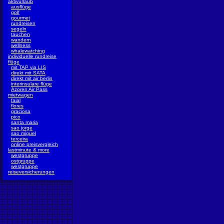
aktivurlaub
ausflüge
golf
gourmet
rundreisen
segeln
tauchen
wandern
wellness
whalewatching
individuelle rundreise
flüge
mit TAP via LIS
direkt mit SATA
direkt mit air berlin
interinsulare flüge
Azoren Air Pass
mietwagen
faial
flores
graciosa
pico
santa maria
sao jorge
sao miguel
terceira
online preisvergleich
lastminute & more
westgruppe
ostgruppe
westgruppe
reiseversicherungen