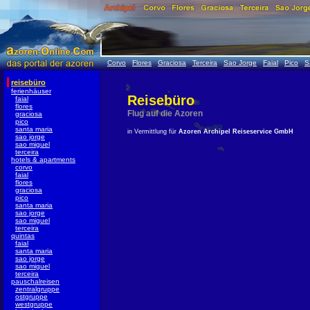
Corvo
Flores
Graciosa
Terceira
Sao Jorge
Faial
Pico
S
reisebüro
ferienhäuser
Reisebüro
faial
flores
Flug auf die Azoren
graciosa
pico
santa maria
in Vermittlung für
Azoren Archipel Reiseservice GmbH
sao jorge
sao miguel
terceira
hotels & apartments
corvo
faial
flores
graciosa
pico
santa maria
sao jorge
sao miguel
terceira
quintas
faial
santa maria
sao jorge
sao miguel
terceira
pauschalreisen
zentralgruppe
ostgruppe
westgruppe