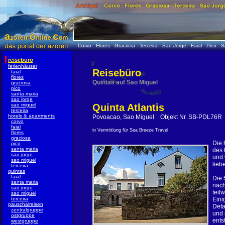
Corvo
Flores
Graciosa
Terceira
Sao Jorge
Faial
Pico
S
reisebüro
ferienhäuser
Reisebüro
faial
flores
Quintas auf Sao Miguel
graciosa
pico
santa maria
sao jorge
sao miguel
Quinta Atlantis
terceira
hotels & apartments
Povoacao, Sao Miguel Objekt Nr. SB-PDL76R
corvo
faial
in Vermittlung für Sea Breeze Travel
flores
graciosa
Die 
pico
santa maria
des 
sao jorge
und 
sao miguel
lieb
terceira
quintas
faial
Die 
santa maria
nach
sao jorge
teil
sao miguel
terceira
Eini
pauschalreisen
Deta
zentralgruppe
und 
ostgruppe
ents
westgruppe