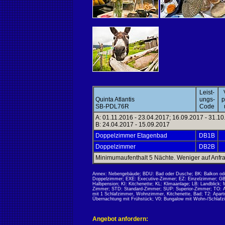
Leist-
Quinta Atlantis
ungs-
p
SB-PDL76R
Code
A: 01.11.2016 - 23.04.2017; 16.09.2017 - 31.1
B: 24.04.2017 - 15.09.2017
Doppelzimmer Etagenbad
DB1B
Doppelzimmer
DB2B
Minimumaufenthalt 5 Nächte. Weniger auf Anfr
Annex: Nebengebäude; BDU: Bad oder Dusche; BK: Balkon ode
Doppelzimmer; EXE: Executive-Zimmer; EZ: Einzelzimmer; GB
Halbpension; KI: Kitchenette; KL: Klimaanlage; LB: Landblick
Zimmer; STD: Standard-Zimmer; SUP: Superior-Zimmer; TO: Ap
mit 1 Schlafzimmer, Wohnzimmer, Kitchenette, Bad; T2: Apar
Übernachtung mit Frühstück; V0: Bungalow mit Wohn-/Schlafzi
Angebot anfordern: