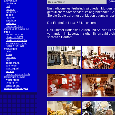
aktivurlaub
gem
Quinta Atlantis
ausflüge
golf
Ein traditionelles Frühstück wird jeden Morgen 
gourmet
gemütlichem Sofa serviert. Im angrenzenden Ga
rundreisen
segeln
Sie die Seele auf einer der Liegen baumeln lass
tauchen
wandern
Der Flughafen ist ca. 58 km entfernt.
wellness
whalewatching
individuelle rundreise
Das Zimmer Hortensia Garden und Souvenirs de l
flüge
vorhanden. Im Leseraum stehen Ihnen zahlreiche
mit TAP via LIS
sprechen Deutsch.
direkt mit SATA
direkt mit air berlin
interinsulare flüge
Azoren Air Pass
mietwagen
faial
flores
graciosa
pico
santa maria
sao jorge
sao miguel
terceira
online preisvergleich
lastminute & more
westgruppe
ostgruppe
westgruppe
reiseversicherungen