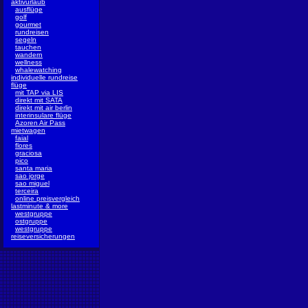
aktivurlaub
ausflüge
golf
gourmet
rundreisen
segeln
tauchen
wandern
wellness
whalewatching
individuelle rundreise
flüge
mit TAP via LIS
direkt mit SATA
direkt mit air berlin
interinsulare flüge
Azoren Air Pass
mietwagen
faial
flores
graciosa
pico
santa maria
sao jorge
sao miguel
terceira
online preisvergleich
lastminute & more
westgruppe
ostgruppe
westgruppe
reiseversicherungen