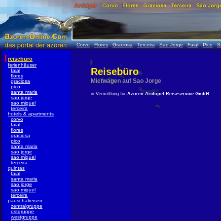
Corvo
Flores
Graciosa
Terceira
Sao Jorge
Faial
Pico
S
reisebüro
ferienhäuser
Reisebüro
faial
flores
Mietwagen auf Sao Jorge
graciosa
pico
santa maria
in Vermittlung für
Azoren Archipel Reiseservice GmbH
sao jorge
sao miguel
terceira
hotels & apartments
corvo
faial
flores
graciosa
pico
santa maria
sao jorge
sao miguel
terceira
quintas
faial
santa maria
sao jorge
sao miguel
terceira
pauschalreisen
zentralgruppe
ostgruppe
westgruppe