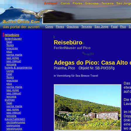
Corvo
Flores
Graciosa
Terceira
Sao Jorge
Faial
Pico
S
reisebüro
ferienhäuser
Reisebüro
faial
flores
Ferienhäuser auf Pico
graciosa
pico
santa maria
sao jorge
sao miguel
Adegas do Pico: Casa Alto 
terceira
hotels & apartments
Prainha, Pico Objekt Nr. SB-PIX55Fg
corvo
faial
in Vermittlung für Sea Breeze Travel
flores
graciosa
Das 
pico
santa maria
etwa
sao jorge
auf 
sao miguel
terceira
Die 
quintas
faial
Lava
santa maria
sao jorge
Im H
sao miguel
terceira
Dopp
pauschalreisen
(ink
zentralgruppe
eine
ostgruppe
wo a
westgruppe