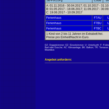
SB-PIX55Fg
Code
u
A: 01.11.2016 - 30.04.2017; 01.10.2017 - 31.1
B: 01.05.2017 - 18.06.2017; 11.09.2017 - 30.0
C: 19.06.2017 - 10.09.2017
Ferienhaus
F7AU
Ferienhaus
F7BU
Ferienhaus
F7BC
1 Kind von 2 bis 11 Jahren im Extrabett frei.
Preise pro Einheit/Nacht in Euro.
DZ: Doppelzimmer; EZ: Einzelzimmer; U: Unterkunft; F: Früh
Bad oder Dusche; AC: Klimaanlage; BK: Balkon; TR: Terrasse; K
Meerblick
Angebot anfordern: