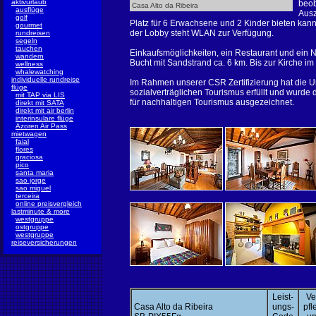
aktivurlaub
beob
Casa Alto da Ribeira
ausflüge
Ausz
golf
Platz für 6 Erwachsene und 2 Kinder bieten kann. 
gourmet
der Lobby steht WLAN zur Verfügung.
rundreisen
segeln
tauchen
Einkaufsmöglichkeiten, ein Restaurant und ein 
wandern
Bucht mit Sandstrand ca. 6 km. Bis zur Kirche im
wellness
whalewatching
individuelle rundreise
Im Rahmen unserer CSR Zertifizierung hat die U
flüge
sozialverträglichen Tourismus erfüllt und wurde
mit TAP via LIS
für nachhaltigen Tourismus ausgezeichnet.
direkt mit SATA
direkt mit air berlin
interinsulare flüge
Azoren Air Pass
mietwagen
faial
flores
graciosa
pico
santa maria
sao jorge
sao miguel
terceira
online preisvergleich
lastminute & more
westgruppe
ostgruppe
westgruppe
reiseversicherungen
Leist-
Ve
Casa Alto da Ribeira
ungs-
pfl