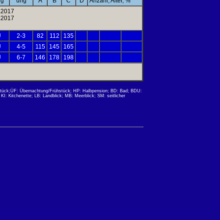
ng
ung
A
B
C
D
Anzahl, Alter, %
0.2017
9.2017
U
2-3
82
112
135
U
4-5
115
145
165
U
6-7
146
178
198
stück;ÜF: Übernachtung/Frühstück; HP: Halbpension; BD: Bad; BDU:
I: Kitchenette; LB: Landblick; MB: Meerblick; SM: seitlicher