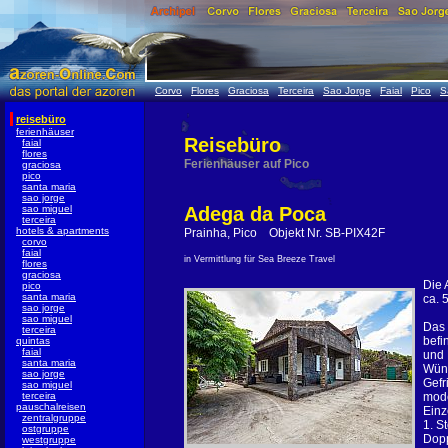
Corvo
Flores
Graciosa
Terceira
Sao Jorge
Faial
Pico
S
reisebüro
ferienhäuser
Reisebüro
faial
flores
Ferienhäuser auf Pico
graciosa
pico
santa maria
sao jorge
sao miguel
Adega da Poca
terceira
hotels & apartments
Prainha, Pico Objekt Nr. SB-PIX42F
corvo
faial
in Vermittlung für Sea Breeze Travel
flores
graciosa
Die 
pico
santa maria
ca. 
sao jorge
sao miguel
Das 
terceira
befi
quintas
faial
und 
santa maria
Wüns
sao jorge
Gefr
sao miguel
terceira
mode
pauschalreisen
Einz
zentralgruppe
1. S
ostgruppe
Dopp
westgruppe