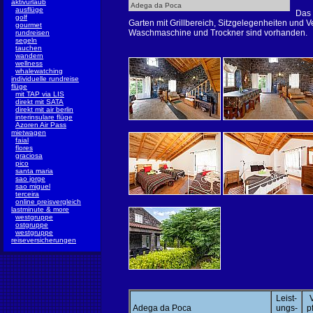
aktivurlaub
Adega da Poca
ausflüge
Das 
golf
Garten mit Grillbereich, Sitzgelegenheiten und 
gourmet
Waschmaschine und Trockner sind vorhanden.
rundreisen
segeln
tauchen
wandern
wellness
whalewatching
individuelle rundreise
flüge
mit TAP via LIS
direkt mit SATA
direkt mit air berlin
interinsulare flüge
Azoren Air Pass
mietwagen
faial
flores
graciosa
pico
santa maria
sao jorge
sao miguel
terceira
online preisvergleich
lastminute & more
westgruppe
ostgruppe
westgruppe
reiseversicherungen
Leist-
Adega da Poca
ungs-
p