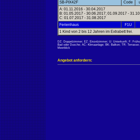
SB-PIX42F
Code
A: 01.11.2016 - 30.04.2017
B: 01.05.2017 - 30.06.2017; 01.09.2017 - 31.1
C: 01.07.2017 - 31.08.2017
Ferienhaus
F1U
1 Kind von 2 bis 12 Jahren im Extrabett frei.
DZ: Doppelzimmer; EZ: Einzelzimmer; U: Unterkunft; F: Früh
Bad oder Dusche; AC: Klimaanlage; BK: Balkon; TR: Terrasse; K
Meerblick
Angebot anfordern: