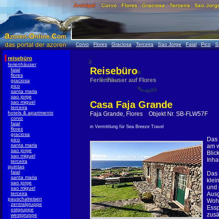
Corvo
Flores
Graciosa
Terceira
Sao Jorge
Faial
Pico
S
reisebüro
ferienhäuser
Reisebüro
faial
flores
Ferienhäuser auf Flores
graciosa
pico
santa maria
sao jorge
sao miguel
Casa Faja Grande
terceira
hotels & apartments
Faja Grande, Flores Objekt Nr. SB-FLW57F
corvo
faial
in Vermittlung für Sea Breeze Travel
flores
graciosa
Das 
pico
santa maria
am w
sao jorge
Blic
sao miguel
Inha
terceira
quintas
faial
Das 
santa maria
klei
sao jorge
und 
sao miguel
terceira
Ausg
pauschalreisen
Wohn
zentralgruppe
Essp
ostgruppe
zusä
westgruppe