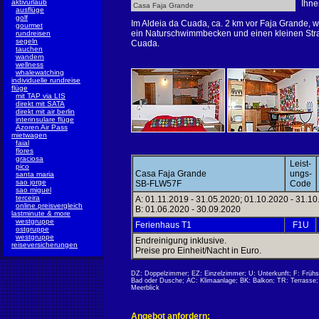
aktivurlaub
Ihne
Casa Faja Grande
ausflüge
golf
Im Aldeia da Cuada, ca. 2 km vor Faja Grande, w
gourmet
ein Naturschwimmbecken und einen kleinen Stra
rundreisen
segeln
Cuada.
tauchen
wandern
wellness
whalewatching
individuelle rundreise
flüge
mit TAP via LIS
direkt mit SATA
direkt mit air berlin
interinsulare flüge
Azoren Air Pass
mietwagen
faial
flores
graciosa
Leist-
pico
Casa Faja Grande
ungs-
santa maria
sao jorge
SB-FLW57F
Code
sao miguel
terceira
A: 01.11.2019 - 31.05.2020; 01.10.2020 - 31.1
online preisvergleich
B: 01.06.2020 - 30.09.2020
lastminute & more
westgruppe
Ferienhaus T1
F1U
ostgruppe
westgruppe
Endreinigung inklusive.
reiseversicherungen
Preise pro Einheit/Nacht in Euro.
DZ: Doppelzimmer; EZ: Einzelzimmer; U: Unterkunft; F: Früh
Bad oder Dusche; AC: Klimaanlage; BK: Balkon; TR: Terrasse; K
Meerblick
Angebot anfordern: