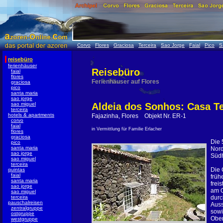
Corvo
Flores
Graciosa
Terceira
Sao Jorge
Faial
Pico
S
reisebüro
ferienhäuser
Reisebüro
faial
flores
Ferienhäuser auf Flores
graciosa
pico
santa maria
sao jorge
sao miguel
Aldeia dos Sonhos: Casa T
terceira
hotels & apartments
Fajazinha, Flores Objekt Nr. ER-1
corvo
faial
in Vermittlung für Familie Erlacher
flores
graciosa
Die 
pico
santa maria
Nord
sao jorge
Süd
sao miguel
terceira
Die 
quintas
faial
früh
santa maria
frei
sao jorge
am O
sao miguel
terceira
durc
pauschalreisen
Auss
zentralgruppe
sowi
ostgruppe
Ober
westgruppe