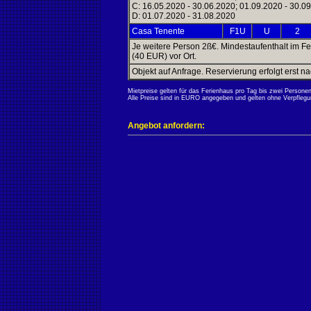
C: 16.05.2020 - 30.06.2020; 01.09.2020 - 30.0
D: 01.07.2020 - 31.08.2020
Casa Tenente
F1U
U
2
Je weitere Person 2ß€. Mindestaufenthalt im F
(40 EUR) vor Ort.
Objekt auf Anfrage. Reservierung erfolgt erst 
Mietpreise gelten für das Ferienhaus pro Tag bis zwei Personen.
Alle Preise sind in EURO angegeben und gelten ohne Verpflegu
Angebot anfordern: