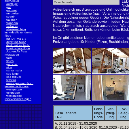
aktivurlaub
LED-
Casa Tenente
ausflüge
Nich
golf
Außenbereich mit Sitzgruppe und Grillmöglichke
gourmet
hinaus eine Außenküche (nach Voranmeldung),
rundreisen
segeln
Wäschetrockner gegen Gebühr. Die Natursteinhäus
tauchen
Auf dem gesamten Gelände sowie in jedem Haus 
wandern
Naturschwimmteich lädt nach ausgiebigen Wand
wellness
whalewatching
ist ca. 1 km entfernt. Brötchen können beim Bäcker
individuelle rundreise
flüge
Im Ort gibt es einen kleinen Lebensmittelladen,
mit TAP via LIS
Freizeitangebote für Kinder (Filzen, Buchbinden
direkt mit SATA
direkt mit air berlin
interinsulare flüge
Azoren Air Pass
mietwagen
faial
flores
graciosa
pico
santa maria
sao jorge
sao miguel
terceira
online preisvergleich
lastminute & more
westgruppe
ostgruppe
westgruppe
reiseversicherungen
Leist-
Ver-
Erw.-
Casa Tenente
ungs-
pfleg-
Beleg-
ER-1
Code
ung
ung
A: 01.11.2019 - 31.03.2020
B: 01.04.2020 - 15.05.2020; 01.10.2020 - 31.1