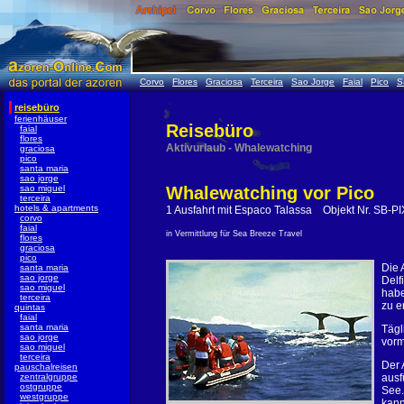
Corvo
Flores
Graciosa
Terceira
Sao Jorge
Faial
Pico
S
reisebüro
ferienhäuser
Reisebüro
faial
flores
Aktivurlaub - Whalewatching
graciosa
pico
santa maria
sao jorge
sao miguel
Whalewatching vor Pico
terceira
hotels & apartments
1 Ausfahrt mit Espaco Talassa Objekt Nr. SB-P
corvo
faial
in Vermittlung für Sea Breeze Travel
flores
graciosa
pico
Die 
santa maria
sao jorge
Delf
sao miguel
habe
terceira
zu e
quintas
faial
santa maria
Tägl
sao jorge
vorm
sao miguel
terceira
Der 
pauschalreisen
zentralgruppe
ausf
ostgruppe
See.
westgruppe
kann