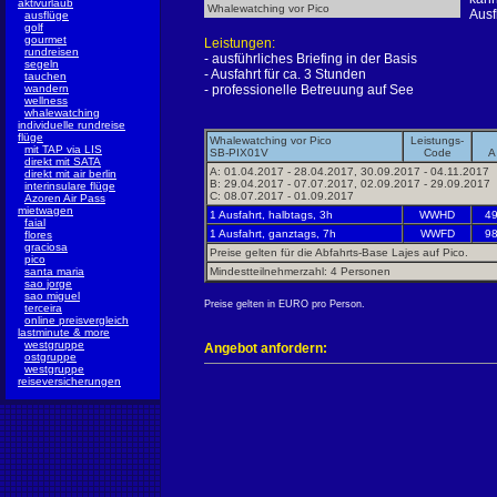
aktivurlaub
Whalewatching vor Pico
Ausf
ausflüge
golf
gourmet
Leistungen:
rundreisen
- ausführliches Briefing in der Basis
segeln
- Ausfahrt für ca. 3 Stunden
tauchen
wandern
- professionelle Betreuung auf See
wellness
whalewatching
individuelle rundreise
flüge
Whalewatching vor Pico
Leistungs-
mit TAP via LIS
SB-PIX01V
Code
A
direkt mit SATA
A: 01.04.2017 - 28.04.2017, 30.09.2017 - 04.11.2017
direkt mit air berlin
B: 29.04.2017 - 07.07.2017, 02.09.2017 - 29.09.2017
interinsulare flüge
C: 08.07.2017 - 01.09.2017
Azoren Air Pass
mietwagen
1 Ausfahrt, halbtags, 3h
WWHD
4
faial
1 Ausfahrt, ganztags, 7h
WWFD
9
flores
graciosa
Preise gelten für die Abfahrts-Base Lajes auf Pico.
pico
santa maria
Mindestteilnehmerzahl: 4 Personen
sao jorge
sao miguel
Preise gelten in EURO pro Person.
terceira
online preisvergleich
lastminute & more
westgruppe
Angebot anfordern:
ostgruppe
westgruppe
reiseversicherungen