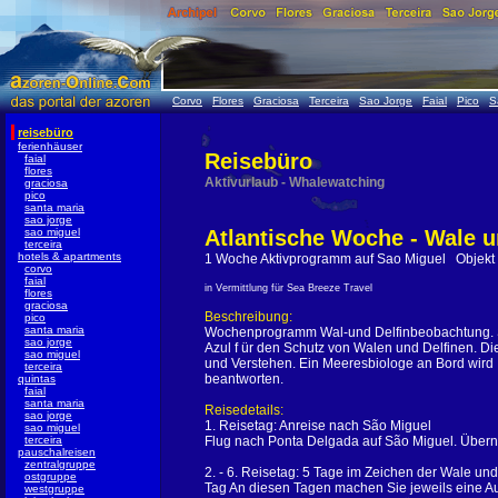
Corvo
Flores
Graciosa
Terceira
Sao Jorge
Faial
Pico
S
reisebüro
ferienhäuser
Reisebüro
faial
flores
Aktivurlaub - Whalewatching
graciosa
pico
santa maria
sao jorge
sao miguel
Atlantische Woche - Wale 
terceira
hotels & apartments
1 Woche Aktivprogramm auf Sao Miguel Objekt
corvo
faial
in Vermittlung für Sea Breeze Travel
flores
graciosa
Beschreibung:
pico
santa maria
Wochenprogramm Wal-und Delfinbeobachtung. Sei
sao jorge
Azul f ür den Schutz von Walen und Delfinen. D
sao miguel
und Verstehen. Ein Meeresbiologe an Bord wird I
terceira
beantworten.
quintas
faial
santa maria
Reisedetails:
sao jorge
1. Reisetag: Anreise nach São Miguel
sao miguel
terceira
Flug nach Ponta Delgada auf São Miguel. Übern
pauschalreisen
zentralgruppe
2. - 6. Reisetag: 5 Tage im Zeichen der Wale und
ostgruppe
Tag An diesen Tagen machen Sie jeweils eine Au
westgruppe