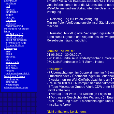
aktivurlaub
erhalten Sie in der Basis ein ausführliches Brief
ausflüge
viele Informationen über die Meeressäuger geben
golf
Wale/Delfine und ein Vortrag über die Geschichte
gourmet
Verfügung.
rundreisen
segeln
tauchen
7. Reisetag: Tag zur freien Verfügung
wandern
Tag zur freien Verfügung um die Insel São Migu
wellness
whalewatching
machen.
individuelle rundreise
flüge
8. Reisetag: Rückflug oder Verlängerungsaufent
mit TAP via LIS
Fahrt zum Flughafen und Abgabe des Mietwagens
direkt mit SATA
direkt mit air berlin
Reisebeginn täglich möglich.
interinsulare flüge
Azoren Air Pass
mietwagen
Termine und Preise:
faial
flores
01.06.2017 - 30.09.2017:
graciosa
790 € als Rundreise in landestypischen Unterkü
pico
960 € als Rundreise in 3-/4-Sterne Hotels
santa maria
sao jorge
sao miguel
Leistungen:
terceira
- 7 Übernachtungen im Doppelzimmer im 4-Stern
online preisvergleich
Frühstück oder 7 Übernachtungen im Ferienha
lastminute & more
westgruppe
- 5 Ausfahrten zur Wal-/Delfinbeobachtung an 5 
ostgruppe
- Reise zu 100 % CO2 kompensiert über atmosfa
westgruppe
- 7 Tage Mietwagen Gruppe A inkl. CDW ohne SB 
reiseversicherungen
nicht enthalten)
- 1 Vortrag über Wale und Delfine (in Englisch)
- 1 Vortrag zur Geschichte des Walfangs (in Engl
- prof. Betreuung durch 1 Meeresbiologen und 1
- Inselkarte Azoren
Nicht enthaltene Leistungen: