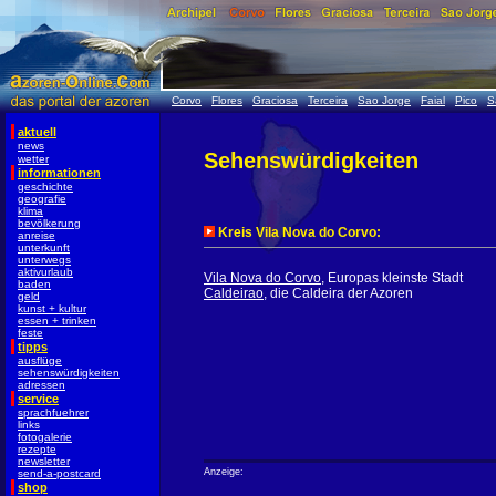
Corvo
Flores
Graciosa
Terceira
Sao Jorge
Faial
Pico
S
aktuell
news
Sehenswürdigkeiten
wetter
informationen
geschichte
geografie
klima
bevölkerung
Kreis Vila Nova do Corvo:
anreise
unterkunft
unterwegs
aktivurlaub
Vila Nova do Corvo
, Europas kleinste Stadt
baden
Caldeirao
, die Caldeira der Azoren
geld
kunst + kultur
essen + trinken
feste
tipps
ausflüge
sehenswürdigkeiten
adressen
service
sprachfuehrer
links
fotogalerie
rezepte
newsletter
Anzeige:
send-a-postcard
shop