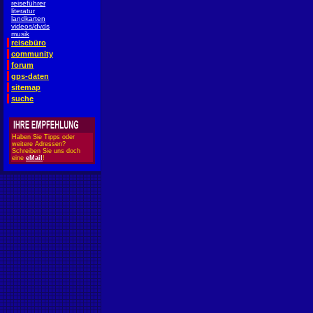
reiseführer
literatur
landkarten
videos/dvds
musik
reisebüro
community
forum
gps-daten
sitemap
suche
Haben Sie Tipps oder
weitere Adressen?
Schreiben Sie uns doch
eine
eMail
!