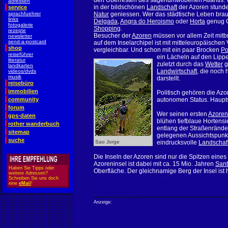
den Überresten des sagenumwobenen Atlantis. 
adressen
in der bildschönen
Landschaft
der Azoren stund
service
sprachfuehrer
Natur
geniessen. Wer das städtische Leben brauc
links
Delgada
,
Angra do Heroismo
oder
Horta
genug G
fotogalerie
Shopping
.
rezepte
Besucher der
Azoren
müssen vor allem Zeit mit
newsletter
send-a-postcard
auf dem Inselarchipel ist mit mitteleuropäischen
shop
vergleichbar. Und schon mit ein paar Brocken
Po
reiseführer
ein Lächeln auf den Lipp
literatur
zuletzt durch das
Wetter
g
landkarten
Landwirtschaft
, die noch
videos/dvds
musik
darstellt.
reisebüro
immobilien
Politisch gehören die Azo
community
autonomen Status. Haupts
forum
Wer seinen ersten
Azoren
gps-daten
blühen tiefblaue Hortens
rother wanderbuch
entlang der Straßenränder
sitemap
gelegenen Aussichtspunkt
suche
Sao Jorge
eindrucksvolle
Landschaf
Die Inseln der Azoren sind nur die Spitzen eine
Azoreninsel ist dabei mit ca. 15 Mio. Jahren
Sant
Haben Sie Tipps oder
Oberfläche. Der gleichnamige Berg der Insel ist 
weitere Adressen?
Schreiben Sie uns doch
Madeira
Fasnet
Kapverden
La Gomera
La Gomera
La Gomera
eine
eMail
!
Roman Martin
Roman Martin
Rommelsbach
Rommelsbach
Ro
Azoren
Bildarchiv
Anzeige: