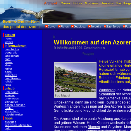
Corvo
Flores
Graciosa
Terceira
Sao Jorge
Faia
aktuell
news
Willkommen auf den Azoren
wetter
informationen
9 Inseln und 1001 Geschichten
geschichte
geografie
landschaft
flora
Heiße Vulkane, hist
fauna
kilometerlange Hort
klima
kultur
Reiseziel fernab vo
politik
haben sich währen
wirtschaft
Ruhe und Erholung s
bevölkerung
religion
Atlantik bestens au
feste
urlaub
Wanderer
und Natur
unterkunft
Schönheit
der Azore
anreise
Sao Miguel
nach Amerika. Die A
unterwegs
einkaufen
Unbekannte, denn sie sind kein Touristengebiet.
essen + trinken
Warteschlangen muss man auf den Azoren lange su
baden
Gemütlichkeit und Freundlichkeit der einheimis
aktivurlaub
reisehinweise
tipps
Die Azoren sind eine bunte Mischung aus klar
ausflüge
und grünen Wiesen. Hohe Klippen wechseln sich
sehenswürdigkeiten
Kraterseen, seltenen
Blumen
und Geysiren. Man
geld