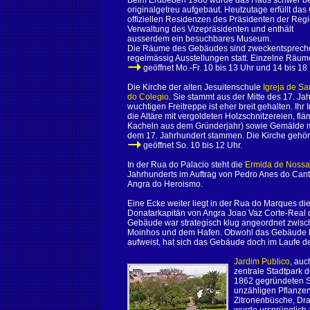
Beim Erdbeben 1980 wurde das Haus schwer bes
originalgetreu aufgebaut. Heutzutage erfüllt da
offiziellen Residenzen des Präsidenten der Regi
Verwaltung des Vizepräsidenten und enthält
ausserdem ein besuchbares Museum.
Die Räume des Gebäudes sind zweckentsprechen
regelmässig Ausstellungen statt. Einzelne Räum
geöffnet Mo.-Fr. 10 bis 13 Uhr und 14 bis 18 
Die Kirche der alten Jesuitenschule
Igreja de Sa
do Colegio
. Sie stammt aus der Mitte des 17. J
wuchtigen Freitreppe ist eher breit gehalten. Ih
die Altäre mit vergoldeten Holzschnitzereien, fl
Kacheln aus dem Gründerjahr) sowie Gemälde mit 
dem 17. Jahrhundert stammen. Die Kirche gehört
geöffnet So. 10 bis 12 Uhr.
In der Rua do Palacio steht die
Ermida de Nossa
Jahrhunderts im Auftrag von Pedro Anes do Canto 
Angra do Heroismo.
Eine Ecke weiter liegt in der Rua do Marques di
Donatarkapitän von Angra Joao Vaz Corte-Real 
Gebäude war strategisch klug angeordnet zwisc
Moinhos und dem Hafen. Obwohl das Gebäude h
aufweist, hat sich das Gebäude doch im Laufe d
Jardim Publico
, auc
zentrale Stadtpark 
1862 gegründeten S
unzähligen Pflanzen
Zitronenbüsche, Dr