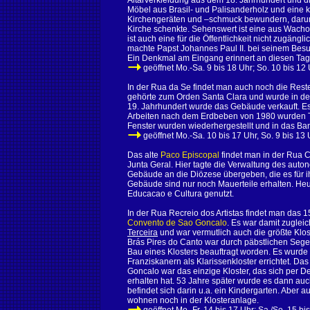
Altarverkleidung aus dem 18. Jahrhundert und di
Möbel aus Brasil- und Palisanderholz und eine
Kirchengeräten und –schmuck bewundern, darunte
Kirche schenkte. Sehenswert ist eine aus Wacho
ist auch eine für die Öffentlichkeit nicht zugän
machte Papst Johannes Paul II. bei seinem Bes
Ein Denkmal am Eingang erinnert an diesen Tag
geöffnet Mo.-Sa. 9 bis 18 Uhr; So. 10 bis 12 
In der Rua da Se findet man auch noch die Reste
gehörte zum Orden Santa Clara und wurde in der
19. Jahrhundert wurde das Gebäude verkauft. Es
Arbeiten nach dem Erdbeben von 1980 wurden Tei
Fenster wurden wiederhergestellt und in das Ban
geöffnet Mo.-Sa. 10 bis 17 Uhr, So. 9 bis 13 
Das alte
Paco Episcopal
findet man in der Rua C
Junta Geral. Hier tagte die Verwaltung des auto
Gebäude an die Diözese übergeben, die es für 
Gebäude sind nur noch Mauerteile erhalten. He
Educacao e Cultura genutzt.
In der Rua Recreio dos Artistas findet man das 
Convento de Sao Goncalo
. Es war damit zugleic
Terceira
und war vermutlich auch die größte Klo
Brás Pires do Canto war durch päbstlichen Segen
Bau eines Klosters beauftragt worden. Es wurde
Franziskanern als Klarissenkloster errichtet. D
Goncalo war das einzige Kloster, das sich per D
erhalten hat. 53 Jahre später wurde es dann auc
befindet sich darin u.a. ein Kindergarten. Aber
wohnen noch in der Klosteranlage.