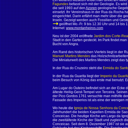
Ein weiteres Museum findet man direkt am Meer
Fagundes
befasst sich mit der Geologie. Es wird
die seit 1993 auf den
Azoren
geologische Gegeben
einsetzt. Ihr Vereinshaus in der Rua da Rocha 
eingerichtet. Darin erfährt man mehr über die 
Inseln. Gezeigt werden auch Fossilien und Gest
geöffnet Mo.-Fr. 9 bis 12.30 Uhr und 14 bis 
Internet:
www.montanheiros.com
Neu ist der 2004 eröffnete
Jardim dos Corte-Rea
Stadt in den Garten gesteckt. Im Park findet ma
Bucht von Angra.
Am Rand des historischen Viertels liegt in der
Manuel Martins Mendes
das Holzschnitzarbeiten 
Die Miniaturwelt des Martins Mendes zeigt das ty
In der Rua do Cruzeiro steht die
Ermida do Santo
In der Rua da Guarita liegt der
Imperio da Guarit
beim Besuch von König das erste mal benutzt. E
Am Lugar do Outeiro befindet sich an der Ecke d
älteste Heilig-Geist-Tempel von Terceira. Seine
der Pico Gordos 1761 versuchte man mithilfe de
Fassade des Imperios ist als eine der wenigen mi
Wo heute die
Igreja de Nossa Senhora da Conc
Jahrhundert die beiden Kapellen Ermida de Sa
Conceicao. Die heutige Kirche am Largo da Igrej
die zweitälteste Kirche der Stadt und zugleich
Conceicao. Seit dem 8. Dezember 1987 ist sie a