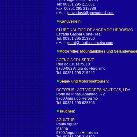
9700 Angra do Heroismo
Tel: 00351 295 215601
Fax: 00351 295 212786
eMail:
provados4@provados4.com
Kanuverleih:
CLUBE NAUTICO DE ANGRA DO HEROISMO
Estrada Gaspar Corte-Real
Tel: 00351 295 213300
eMail:
geral@nautica.terceira.com
Motorroller, Mountainbikes und Geländewage
AGENCIA CRUSERVE
Rua do Cruzeiro, 10
9700-062 Angra do Heroismo
Tel: 00351 295 215242
Segel- und Motorboottouren:
OCTOPUS - ACTIVIDADES NAUTICAS, LDA
Porto de Pipas, Apartado 372
9700 Angra do Heroismo
Tel: 00351 295 628706
Tauchen:
AGUIATUR
Paulo Aguiar
Marina
9700 Angra do Heroismo