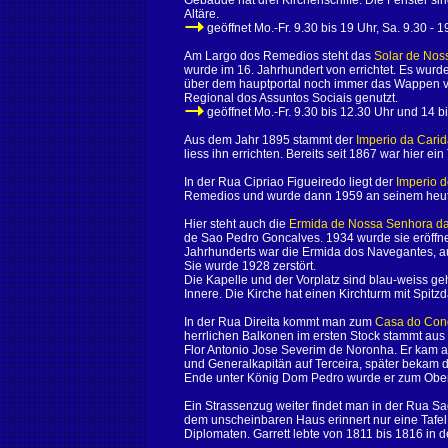
Gebäude hat drei Kirchenschiffe. Die Fenster sin
Altäre.
geöffnet Mo.-Fr. 9.30 bis 19 Uhr, Sa. 9.30 - 19
Am Largo dos Remedios steht das
Solar de No
wurde im 16. Jahrhundert von errichtet. Es wur
über dem hauptportal noch immer das Wappen vo
Regional dos Assuntos Sociais genutzt.
geöffnet Mo.-Fr. 9.30 bis 12.30 Uhr und 14 bi
Aus dem Jahr 1895 stammt der
Imperio da Cari
liess ihn errichten. Bereits seit 1867 war hier ei
In der Rua Cipriao Figueiredo liegt der
Imperio 
Remedios und wurde dann 1959 an seinem heuti
Hier steht auch die
Ermida de Nossa Senhora d
de Sao Pedro Goncalves. 1934 wurde sie eröffnet
Jahrhunderts war die Ermida dos Navegantes, 
Sie wurde 1928 zerstört.
Die Kapelle und der Vorplatz sind blau-weiss geh
Innere. Die Kirche hat einen Kirchturm mit Spitz
In der Rua Direita kommt man zum
Casa do Cond
herrlichen Balkonen im ersten Stock stammt aus 
Flor Antonio Jose Severim de Noronha. Er kam a
und Generalkapitän auf Terceira, später bekam d
Ende unter König Dom Pedro wurde er zum Oberb
Ein Strassenzug weiter findet man in der Rua S
dem unscheinbaren Haus erinnert nur eine Tafel a
Diplomaten. Garrett lebte von 1811 bis 1816 in 