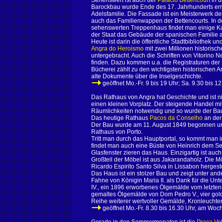
Sehenswert ist auch der
Palacio Bettencourt
in d
Barockbau wurde Ende des 17. Jahrhunderts er
Adelsfamilie. Die Fassade ist ein Meisterwerk de
auch das Familienwappen der Bettencourts. In d
sehenswerten Treppenhaus findet man einige Kac
der Staat das Gebäude der spanischen Familie a
Heute ist darin die öffentliche Stadtbibliothek u
Angra do Heroismo
mit zwei Millionen historis
untergebracht. Auch die Schriften von Vitorino 
finden. Dazu kommen u.a. die Registraturen der P
Bücherei zählt zu den wichtigsten historischen
alte Dokumente über die Inselgeschichte.
geöffnet Mo.-Fr. 9 bis 19 Uhr; Sa. 9.30 bis 1
Das Rathaus von Angra hat Geschichte und ist nic
einen kleinen Vorplatz. Der steigende Handel mi
Räumlichkeiten notwendig und so wurde der Bau
Das heutige Rathaus
Pacos da Conselho
an der
Der Bau wurde am 11. August 1849 begonnen und
Rathaus von Porto.
Tritt man durch das Hauptportal, so kommt man i
findet man auch eine Büste von Heinrich dem See
Glasfenster zieren das Haus. Einzigartig ist auch
Großteil der Möbel ist aus Jakarandaholz. Die M
Ricardo Espirito Santo Silva in Lissabon hergeste
Das Haus
ist ein stolzer Bau und zeigt unter a
Fahne von Königin Maria II. als Dank für die Un
IV., ein 1896 erworbenes Ölgemälde vom letzten 
gemaltes Ölgemälde von Dom Pedro V., vier gold
Reihe weiterer wertvoller Gemälde, Kronleuchter
geöffnet Mo.-Fr. 8.30 bis 16.30 Uhr, am Woc