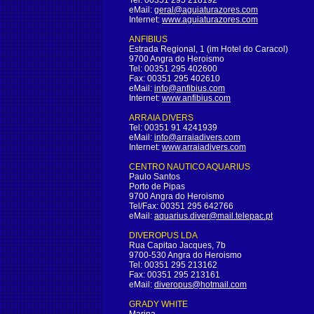
Tel: 00351 295 218192
eMail:
geral@aguiaturazores.com
Internet:
www.aguiaturazores.com
ANFIBIUS
Estrada Regional, 1 (im Hotel do Caracol)
9700 Angra do Heroismo
Tel: 00351 295 402600
Fax: 00351 295 402610
eMail:
info@anfibius.com
Internet:
www.anfibius.com
ARRAIA DIVERS
Tel: 00351 91 4241939
eMail:
info@arraiadivers.com
Internet:
www.arraiadivers.com
CENTRO NAUTICO AQUARIUS
Paulo Santos
Porto de Pipas
9700 Angra do Heroismo
Tel/Fax: 00351 295 642766
eMail:
aquarius.diver@mail.telepac.pt
DIVEROPUS LDA
Rua Capitao Jacques, 7b
9700-530 Angra do Heroismo
Tel: 00351 295 213162
Fax: 00351 295 213161
eMail:
diveropus@hotmail.com
GRADY WHITE