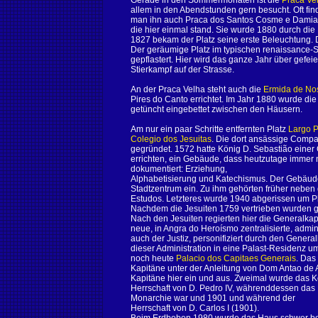
Gerade in den Sommermonaten ist die
Praca Ve
allem in den Abendstunden gern besucht. Oft fin
man ihn auch Praca dos Santos Cosme e Damiao 
die hier einmal stand. Sie wurde 1880 durch di
1827 bekam der Platz seine erste Beleuchtung. 
Der geräumige Platz im typischen renaissance-S
gepflastert. Hier wird das ganze Jahr über gefeier
Stierkampf auf der Strasse.
An der Praca Velha steht auch die
Ermida de No
Pires do Canto errichtet. Im Jahr 1880 wurde die
getüncht eingebettet zwischen den Häusern.
Am nur ein paar Schritte entfernten Platz
Largo P
Colegio dos Jesuitas
. Die dort ansässige Comp
gegründet. 1572 hatte König D. Sebastião einer G
errichten, ein Gebäude, dass heutzutage immer n
dokumentiert: Erziehung,
Alphabetisierung und Katechismus. Der Gebäud
Stadtzentrum ein. Zu ihm gehörten früher neben
Estudos. Letzteres wurde 1940 abgerissen um P
Nachdem die Jesuiten 1759 vertrieben wurden gi
Nach den Jesuiten regierten hier die Generalka
neue, in Angra do Heroísmo zentralisierte, admini
auch der Justiz, personifiziert durch den Gener
dieser Administration in eine Palast-Residenz 
noch heute
Palacio dos Capitaes Generais
. Das
Kapitäne unter der Anleitung von Dom Antao de 
Kapitäne hier ein und aus. Zweimal wurde das K
Herrschaft von D. Pedro IV, währenddessen das
Monarchie war und 1901 und während der
Herrschaft von D. Carlos I (1901).