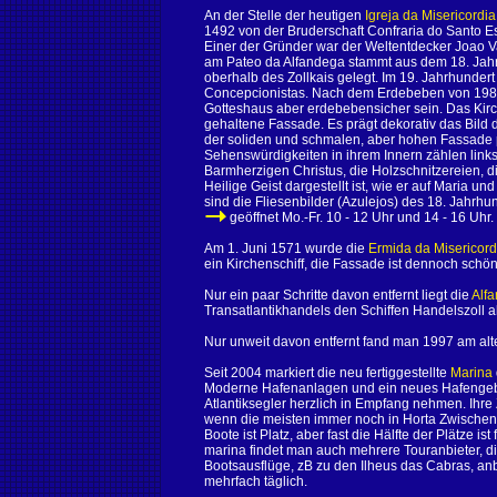
An der Stelle der heutigen
Igreja da Misericordia
1492 von der Bruderschaft Confraria do Santo E
Einer der Gründer war der Weltentdecker Joao V
am Pateo da Alfandega stammt aus dem 18. Jahr
oberhalb des Zollkais gelegt. Im 19. Jahrhunde
Concepcionistas. Nach dem Erdebeben von 1980 
Gotteshaus aber erdebebensicher sein. Das Kir
gehaltene Fassade. Es prägt dekorativ das Bild 
der soliden und schmalen, aber hohen Fassade 
Sehenswürdigkeiten in ihrem Innern zählen links 
Barmherzigen Christus, die Holzschnitzereien, d
Heilige Geist dargestellt ist, wie er auf Maria 
sind die Fliesenbilder (Azulejos) des 18. Jahrhun
geöffnet Mo.-Fr. 10 - 12 Uhr und 14 - 16 Uhr.
Am 1. Juni 1571 wurde die
Ermida da Misericord
ein Kirchenschiff, die Fassade ist dennoch schön.
Nur ein paar Schritte davon entfernt liegt die
Alf
Transatlantikhandels den Schiffen Handelszoll a
Nur unweit davon entfernt fand man 1997 am alte
Seit 2004 markiert die neu fertiggestellte
Marina
Moderne Hafenanlagen und ein neues Hafengeb
Atlantiksegler herzlich in Empfang nehmen. Ihre 
wenn die meisten immer noch in Horta Zwischen
Boote ist Platz, aber fast die Hälfte der Plätze ist
marina findet man auch mehrere Touranbieter, 
Bootsausflüge, zB zu den Ilheus das Cabras, a
mehrfach täglich.