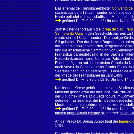
Gebäude mit der Tanzbühne auf der rechten Seite
Das ehemalige Franiskanerkloster
Convento de 
stammt aus dem 18. Jahrhundert und hatte ebenfa
Heute befindet sich das städtische Museum dari
geöffnet Di.-Fr. 9.30 bis 12 Uhr und 14 bis
Zum Kloster gehört auch die
Igreja de Sao Franc
Senhora da Guia
in den Geschichtsbüchern zu fi
wurde sie im 18. Jahrhundert. Die heutige Kirche
Stil gehalten. Der durch zwei Bogenreihen unter
darunter die holzgeschnitzten, vergoldeten Altar
und die anschauliche Sammlung von Gemälden,
Franziskus dargestellt sind. In der Sakristei fal
Holzschnitzereien, eine Truhe aus Palisanderhol
Elfenbeinfiguren auf. In der ersten Capela da 
auch Vasco da Gamas ältester Bruder Paulo da G
Seereise nach Indien befehligte. Er erkrankte auf
der Pflege der Franziskaner im Jahr 1499.
geöffnet Di.-Fr. 9.30 bis 12.30 Uhr und 14 
Kloster und Kirche gehören heute zum Stadtm
Museum gehen etwa auf das Jahr 1940 zurück.
der Bibliothek im Palacio Bettencourt. Im Conve
gefunden. Es zeigt u.a. die Entdeckungsgeschic
Musikinstrumente gehören ebenso zum Ausstellu
geöffnet Di.-Fr. 9.30 bis 12 Uhr und 14 bis 17
museu.angra@mail.telepac.pt
; Internet:
museu-an
An der Praca Dr. Sousa Junior liegt der
Imperio 
1799.