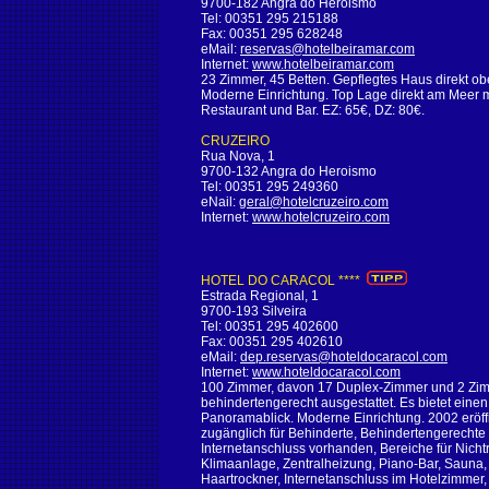
9700-182 Angra do Heroismo
Tel: 00351 295 215188
Fax: 00351 295 628248
eMail:
reservas@hotelbeiramar.com
Internet:
www.hotelbeiramar.com
23 Zimmer, 45 Betten. Gepflegtes Haus direkt ob
Moderne Einrichtung. Top Lage direkt am Meer mit
Restaurant und Bar. EZ: 65€, DZ: 80€.
CRUZEIRO
Rua Nova, 1
9700-132 Angra do Heroismo
Tel: 00351 295 249360
eNail:
geral@hotelcruzeiro.com
Internet:
www.hotelcruzeiro.com
HOTEL DO CARACOL ****
Estrada Regional, 1
9700-193 Silveira
Tel: 00351 295 402600
Fax: 00351 295 402610
eMail:
dep.reservas@hoteldocaracol.com
Internet:
www.hoteldocaracol.com
100 Zimmer, davon 17 Duplex-Zimmer und 2 Zim
behindertengerecht ausgestattet. Es bietet ein
Panoramablick. Moderne Einrichtung. 2002 eröff
zugänglich für Behinderte, Behindertengerechte
Internetanschluss vorhanden, Bereiche für Nich
Klimaanlage, Zentralheizung, Piano-Bar, Sauna,
Haartrockner, Internetanschluss im Hotelzimmer,