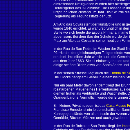
Beschlüsse, Lokalnachrichten und die öffentlich
eintreffenden Neuigkeiten wurden hier niederge
Herausgeber des 'A Folhinha'. Die Fassade in ih
ursprünglichen Zustand. Im Jahr 1852 wurde di
Regierung als Tagungsstätte genutzt.
Am Alto das Covas steht der kunstvolle und in 
wurde 1846 errichtet. Er war ursprünglich in d
Stelle wo sich heute die Escola Primaria Infante
abgerissen. Bei dem Bau der Schule wurde der B
Platz am Alto das Covas in seiner heutigen Form 
In der Rua de Sao Pedro im Westen der Stadt fi
Pfarrkirche der gleichnamigen Teilgemeinde von 
errichtet. Im selben Jahr wurde auch die Gemei
aus dem Jahr 1663. Sie ist einfach gehalten und 
einige schöne Bilder, etwa von Santo Andre un
In der selben Strasse liegt auch die
Ermida de S
Die Glocke hängt am Giebel in einem kleinen St
Nur ein paar Meter davon entfernt liegt der Bru
rosafarbenen Mauer eines Herrenhauses aus de
dienten früher als Viehtränke und Waschstelle. D
Orangenbarons. Vermutlich wurde der Brunnen 17
Ein kleines Privatmuseum ist das
Casa Museu Fra
Francisco Ernesto ist ein leidenschaftlicher Samm
Kunstgegenstände von allen Inseln der Azoren z
Gemälde, Bücher, Münzen und auch gewobene D
In der Rua de Baixo de Sao Pedro liegt der
Impe