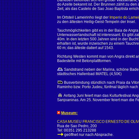
Daneben befoindet sich ein großer Wassertank, 
do Azeite bekannt ist. Der Brunnen zählt zu den 
Zeit, als das Castelo de Sao Joao Baptista errich
Im Ortsteil Lameirinho liegt der
Imperio do Lamei
zu den ältesten Heilig-Geist-Tempeln der Insel.
Tauchmöglichkeiten gibt es in der Baia de Angr
Unterwasserlandschaft ist interessant. Es gibt za
40m. In den letzten 500 Jahren sind in der Buch
erhalten ist, wurde inzwischen zu einem Tauchrev
60 m; das älteste datiert auf 1543.
Richtung Westen kommt man von Angra direkt a
Badestelle mit Betonplattformen.
Sandstrand neben der Marina, schöne Badeste
städtisches Hallenbad IMATEL (4,50€)
Busverbindung stündlich nach Praia da Vitor
Raminho bzw. Porto Judeu, fünfmal täglich nach
Anfang Juni feiert man das Kulturfestival An
Sanjoaninas. Am 25. November feiert man die Fe
Museum:
CASA MUSEU FRANCISCO ERNESTO DE OLIV
Rua de Sao Pedro, 200
Tel: 00351 295 213288
geöffnet nur nach Absprache.