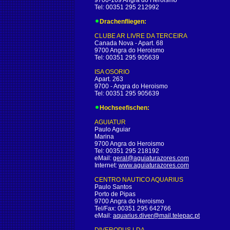
9700-169 Angra do Heroismo
Tel: 00351 295 212992
Drachenfliegen:
CLUBE AR LIVRE DA TERCEIRA
Canada Nova - Apart. 68
9700 Angra do Heroismo
Tel: 00351 295 905639
ISA OSORIO
Apart. 263
9700 - Angra do Heroismo
Tel: 00351 295 905639
Hochseefischen:
AGUIATUR
Paulo Aguiar
Marina
9700 Angra do Heroismo
Tel: 00351 295 218192
eMail:
geral@aguiaturazores.com
Internet:
www.aguiaturazores.com
CENTRO NAUTICO AQUARIUS
Paulo Santos
Porto de Pipas
9700 Angra do Heroismo
Tel/Fax: 00351 295 642766
eMail:
aquarius.diver@mail.telepac.pt