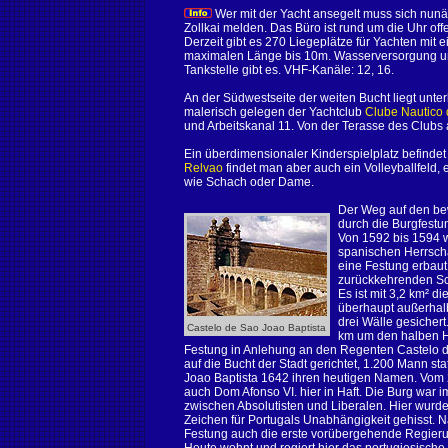
Wer mit der Yacht ansegelt muss sich nunä
Zollkai melden. Das Büro ist rund um die Uhr offe
Derzeit gibt es 270 Liegeplätze für Yachten mi
maximalen Länge bis 10m. Wasserversorgung un
Tankstelle gibt es. VHF-Kanäle: 12, 16.
An der Südwestseite der weiten Bucht liegt unt
malerisch gelegen der Yachtclub
Clube Nautico
und Arbeitskanal 11. Von der Terasse des Club
Ein überdimensionaler Kinderspielplatz befinde
Relvao
findet man aber auch ein Volleyballfeld,
wie Schach oder Dame.
Der Weg auf den be
durch die Burgfest
Von 1592 bis 1594 
spanischen Herrschaf
eine Festung erbaut
zurückkehrenden Sch
Es ist mit 3,2 km² d
überhaupt außerhalb 
drei Wälle gesicher
Castelo de Sao Joao Baptista
km um den halben H
Festung in Anlehung an den Regenten Castelo d
auf die Bucht der Stadt gerichtet, 1.200 Mann sta
Joao Baptista 1642 ihren heutigen Namen. Vom 
auch Dom Afonso VI. hier in Haft. Die Burg war
zwischen Absolutisten und Liberalen. Hier wurd
Zeichen für Portugals Unabhängigkeit gehisst. 
Festung auch die erste vorübergehende Regieru