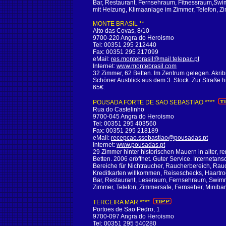
Bar, Restaurant, Fernsehraum, Fitnessraum,Swi
mit Heizung, Klimaanlage im Zimmer, Telefon, Zi
MONTE BRASIL **
Alto das Covas, 8/10
9700-220 Angra do Heroismo
Tel: 00351 295 212440
Fax: 00351 295 217099
eMail:
res.montebrasil@mail.telepac.pt
Internet:
www.montebrasil.com
32 Zimmer, 62 Betten. Im Zentrum gelegen. Akr
Schöner Ausblick aus dem 3. Stock. Zur Straße hi
65€.
POUSADA FORTE DE SAO SEBASTIAO ****
Rua do Castelinho
9700-045 Angra do Heroismo
Tel: 00351 295 403560
Fax: 00351 295 218189
eMail:
recepcao.ssebastiao@pousadas.pt
Internet:
www.pousadas.pt
29 Zimmer hinter historischen Mauern in alter, r
Betten. 2006 eröffnet. Guter Service. Internetan
Bereiche für Nichtraucher, Raucherbereich, Rau
Kreditkarten willkommen, Reiseschecks, Haartroc
Bar, Restaurant, Leseraum, Fernsehraum, Swim
Zimmer, Telefon, Zimmersafe, Fernseher, Minibar
TERCEIRA MAR ****
Portoes de Sao Pedro, 1
9700-097 Angra do Heroismo
Tel: 00351 295 540280