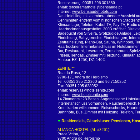
Reservierung: 00351 296 301880
eMail:
terceiramarhotel@bensaude.pt
Internet:
www.bensaudehotels.com
Das Hotel liegt mit atemberaubender Aussicht a
Gehminuten entfernt vom historischen Stadtzent
Klimaanlage, Telefon, Kabel-TV, Pay-TV, Radio 
Haartrockner ausgestattet. 2003 eröffnet. Direk
Badebucht von Silveira. Großzügige Anlage. Lei
Einrichtung, Babygerechte Einrichtungen, Inter
Zentralheizung, Piano-Bar, Sauna, Whirlpool, Te
Haartrockner, Internetanschluss im Hotelzimmer,
Bar, Restaurant, Leseraum, Fernsehraum, Spiel
Friseur,Tiendas, Zimmer mit Heizung, Klimaanla
Minibar. EZ: 125€, DZ: 140€.
ZENITE **
Rua da Rosa, 12
9700-171 Angra do Heroismo
Tel: 00351 295 212260 und 96 7150252
Fax: 00351 295 628052
eMail:
reservas@hotelzenite.com
Internet:
www.hotelzenite.com
14 Zimmer mit 28 Betten. Angemessene Unterkunf
Internetanschluss vorhanden, Raucherbereich,
Kreditkarten willkommen, Reiseschecks, Haartr
Bahnhöfe, Bus, Zimmer mit Heizung, Telefon, Fer
Residencials, Gästehäuser, Pensionen, Host
ALIANCA HOSTEL (AL #3261)
Praca Velha, 10
9700 Angra do Heroismo