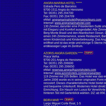
ANGRA MARINA HOTEL *****
Estrada Pero de Barcelos
9700-1511 Angra do Heroismo
Tel: 00351 295 204700
Fax: 00351 295 204709
eMail:
angramarinahotel@gruposolpuro.com
Internet:
www.angramarinahotel.com
130 Zimmer, darunter eine Präsidenten-Suite und
mit Eleganz und Komfort ausgestattet. Alle Zimm
Berg Monte Brasil und den Atlantischen Ozean. 
einen 24h Zimmerservice, sowie Restaurant, Ba
einen Kinderclub und Kinderbetreuung. Das Angr
eröffnet und ist das erste und einzige 5-Sterne H
erstklassiger Lage im Zentrum.
AZORIS ANGRA GARDEN ****
Praca Velha
9700-201 Angra do Heroismo
Tel: 00351 295 206600
Fax: 00351 295 206650
eMail:
reservas.angra@azorishotels.com
Internet:
www.azorishotels.com/angragarden
119 Zimmer mit 205 Betten. Das Hotel war das ers
Jahre 2006 wurde es in seiner originalen Form re
renoviert. Dieses charakteristische Hotel bietet
und bequeme Unterkunft. Modernes Hotel direkt
Einrichtung. Ein Hauch von Luxus für Verwöhnte
hinteren Teil mit Gartenblick wählen. DZ: ab 95€.
BEIRA MAR ***
Largo Miguel Corte Real, 1-5