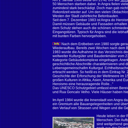
Am 1. Januar 1980 bebte um 15.42 Uhr auf
Terc
50 Menschen starben dabei. In Angra fielen vi
zumindest stark beschädigt. Doch man gab nicht 
Rekordzeit wieder auf. Um den vielen Obdachlo
Westen der Stadt zahlrfeiche Betonbauten.
Seit dem 7. Dezember 1983 ist Angra do Heroi
Damit müssen Gebäude und Fassaden erhalten bl
dem Schutz stehen auch die schönen schmiedee
Eingangstüren. Typisch für Angra sind die lebh
mit bunten Farben hervorgehoben.
Nach dem Erdbeben von 1980 sorgte gerad
Wiederaufbau. Bereits zwei Wochen nach dem 
1983 wurde die Aufnahme in das Verzeichnis der
weltweiter Kulturgüter und Baudenkmäler vom 23.
Kategorie Gebäudekomplexe eingetragen. Anerk
geschichtliche Abschnitte charakterisieren und d
Lebensgemeinschafim Kulturgut. Echtheitsnachw
erbracht werden. So heißt es in dem Eintrag Nr. 
Geschichte der Erforschung der Weltmeere im 15
großen Kulturen in Afrika, Asien, Amerika und Eu
Heroismo eine herausragende Rolle..."
Das UNESCO Schutzgebiet umfasst einen Bereic
und Rua Goncalo Velho. Viele Häuser haben hier
Im April 1984 wurde die Innenstadt von Angra da
ein Gremium alle Bauangelegenheiten und über
den Verlauf von Strassen und Wegen und die Ge
Heute leben in der
Menschen. Der Aufbau
sind weitgehend ge