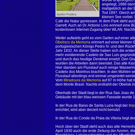
wurde ursprünglich 
angelegt, 1888 dann
maßgeblich an der E
Tod 1897. Gleich a
Jardim Publico
kleinen See vorbei
Cafe die Natur geniessen. In dem Park steht au
Garrett. Auch an Dr. Antonio Lino erinnert eine 
kostenlosen Internet-Zugang über WLAN. Nachts 
Weiter aufwärts geht es vom Garten auf einer al
Obelisco da Memoria
erinnert auf einer kleinen
portugiesischen Königs Pedro IV. und den Rück
Jahr 1832. An dieser Stelle haben sich die erst
mehr existierende Castelo de Sao Luis gegründe
und durch das heutige Denkmal ersetzt. Den Gr
wurden die Arbeiten dann beendet. Das alte Kast
Hier standen am Flusslauf auch einige Wasserm
Castelo dos Moinhos brachten. In den Mühlen w
Flusslauf allerdings erst einmal umgeleitet werd
Vom
Miradoura da Memoria
auf 87 m Höhe hat m
dem Monte Brasil. Nachts erstrahlt der Obelisk in
Oberhalb der Stadt liegt in der Rua Sao Joao d
Gebäude mit der blau-weissen Fassade wurde 18
In der Rua de Baixo de Santa Luzia liegt der
Imp
errichtet, wird aber derzeit nicht benutzt.
In der Rua do Conde da Praia da Vitoria liegt de
Hoch über der Stadt steht auch das alte Herren
April 1830 auch die erste Zeitung der Azoren, die