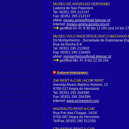
MUSEU DE ANGRA DO HEROISMO
Ladeira de Sao Francisco
Tel: 00351 295 212147
Fax: 00351 295 212137
eMail:
museu.angra@mail.telepac.pt
Internet:
museu-angra.azores.gov.pt
geöffnet Di.-Fr. 9.30 bis 12 Uhr und 14 bis 1
MUSEU VULCANOESPEOLOGICO MACHADO 
Os Montanheiros - Sociedade de Exploracao Es
Rua da Rocha 6-8
Tel: 00351 295 212992
Fax: 00351 295 216465
eMail:
montanheiros@mail.telepac.pt
geöffnet Mo.-Fr. 9 bis 12.30 Uhr.
Autovermietungen:
296 RENT-A-CAR / ACOR RENT
Avenida Alvaro Martins Homem, 12
9700-017 Angra do Heroismo
Tel: 00351 295 204390
Fax: 00351 295 204399
Internet:
www.azoresrent.com
ANGRAUTO RENT-A-CAR
Rua Frei das Chagas, 14/16
9700-087 Angra do Heroismo
Tel/Fax: 00351 295 512350