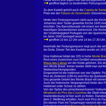
Heute wohnt und regiert hier das portugiesische M
geöffnet täglich zu bestimmten Führungszeiten:
Zu dem Kastell gehört auch die
Capela de Santa
Platz wie der
Palacio do Governador
(Gouverneur
Hinter den Festungsmauern steht auch die Kirc
Johannes dem Täufer geweihte Kirche 1645 inn
errichten. Die Barockfassade mit einem von klei
mächtigen Glockentürmen beherrscht. Die Kirch
der Unabhängigkeit Portugals von der spanischen
im Jahre 1640 besiegelt wurde.
geöffnet 10 bis 12 Uhr und 14 bis 17.30 Uhr.
Innerhalb der Festungsmauern liegt auch die wi
da Grota. Dieser Teil des Kastells wurde um 161
Eine Halbinsel bildet der 205 m hohe
Monte Bras
Rest eines inzwischen zum Großteil versunkenen
Ilheus das Cabras
vor der Küste gehören. Ein d
den Monte Brasil. Immer wieder stößt man auf k
Walbeobachtungsposten.
Eingerahmt ist die Halbinsel von vier Gipfeln: P
Pico do Zimbreiro (199 m) und Pico da Quebrada
Das gesamte Gebiet des Monte Brasil mit seinen
Auch die historische Vergangenheit hinter den
Halbinsel unter Schutz zu stellen.
Von der Spitze des pinienbewachsenen Vulkanh
Miradouro do Pico das Cruzinhas
die Stadt mits
Inselentdeckung ist hier auch zu finden. Danebe
dem 2. Weltkrieg erhalten. Auch vom Pico do Fach
Ein kleiner Park mit Tiergehegen belohnt den s