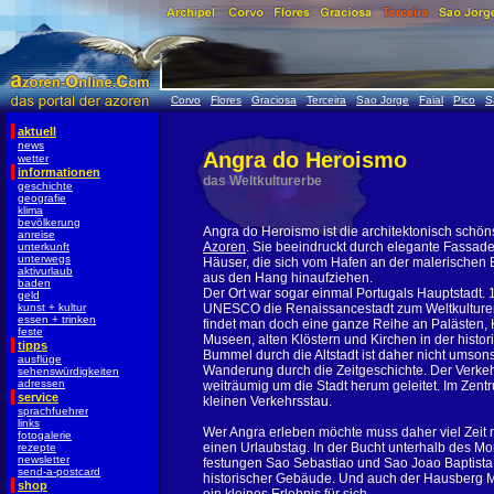
Corvo
Flores
Graciosa
Terceira
Sao Jorge
Faial
Pico
S
aktuell
news
Angra do Heroismo
wetter
informationen
das Weltkulturerbe
geschichte
geografie
klima
bevölkerung
Angra do Heroismo ist die architektonisch schöns
anreise
Azoren
. Sie beeindruckt durch elegante Fassad
unterkunft
unterwegs
Häuser, die sich vom Hafen an der malerischen B
aktivurlaub
aus den Hang hinaufziehen.
baden
Der Ort war sogar einmal Portugals Hauptstadt. 1
geld
kunst + kultur
UNESCO die Renaissancestadt zum Weltkulturer
essen + trinken
findet man doch eine ganze Reihe an Palästen,
feste
Museen, alten Klöstern und Kirchen in der histori
tipps
Bummel durch die Altstadt ist daher nicht umson
ausflüge
Wanderung durch die Zeitgeschichte. Der Verkeh
sehenswürdigkeiten
adressen
weiträumig um die Stadt herum geleitet. Im Zent
service
kleinen Verkehrsstau.
sprachfuehrer
links
Wer Angra erleben möchte muss daher viel Zeit m
fotogalerie
einen Urlaubstag. In der Bucht unterhalb des M
rezepte
newsletter
festungen Sao Sebastiao und Sao Joao Baptista 
send-a-postcard
historischer Gebäude. Und auch der Hausberg Mo
shop