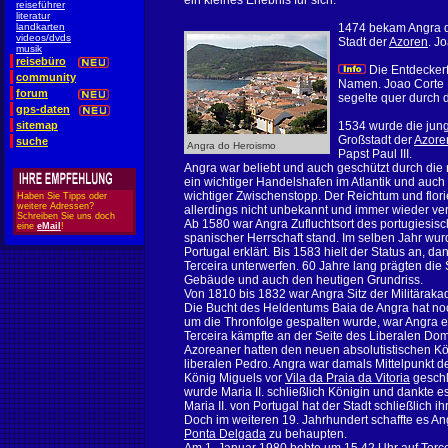
ein kleines Erlebnis für sich.
reiseführer
literatur
landkarten
1474 bekam Angra di
videos/dvds
Stadt der
Azoren
. J
musik
reisebüro
Die Entdeckerf
community
Namen. Joao Corte 
forum
segelte quer durch d
gps-daten
sitemap
1534 wurde die jung
Großstadt der
Azore
suche
Angra do Heroismo
Papst Paul III.
Angra war beliebt und auch geschützt durch die 
ein wichtiger Handelshafen im Atlantik und auch 
wichtiger Zwischenstopp. Der Reichtum und flori
Haben Sie Tipps oder
weitere Adressen?
allerdings nicht unbekannt und immer wieder ve
Schreiben Sie uns doch
Ab 1580 war Angra Zufluchtsort des portugiesisc
eine
eMail
!
spanischer Herrschaft stand. Im selben Jahr wu
Portugal erklärt. Bis 1583 hielt der Status an, 
Terceira unterwerfen. 60 Jahre lang prägten die
Gebäude und auch den heutigen Grundriss.
Von 1810 bis 1832 war Angra Sitz der Militäraka
Die Bucht des Heldentums Baia de Angra hat noc
um die Thronfolge gespalten wurde, war Angra er
Terceira kämpfte an der Seite des Liberalen D
Azoreaner hatten den neuen absolutistischen Kö
liberalen Pedro. Angra war damals Mittelpunkt
König Miguels vor
Vila da Praia da Vitoria
geschl
wurde Maria II. schließlich Königin und dankte e
Maria II. von Portugal hat der Stadt schließlich 
Doch im weiteren 19. Jahrhundert schaffte es A
Ponta Delgada
zu behaupten.