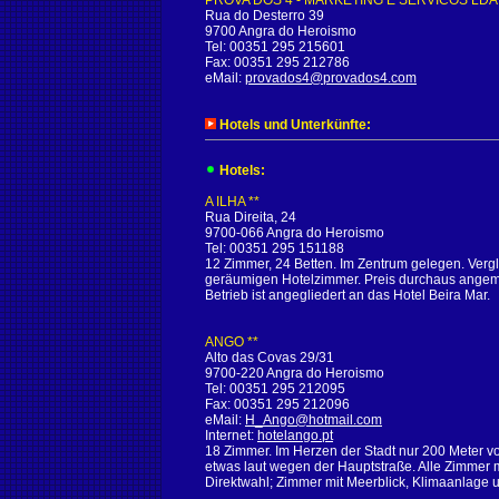
PROVA DOS 4 - MARKETING E SERVICOS LDA
Rua do Desterro 39
9700 Angra do Heroismo
Tel: 00351 295 215601
Fax: 00351 295 212786
eMail:
provados4@provados4.com
Hotels und Unterkünfte:
Hotels:
A ILHA **
Rua Direita, 24
9700-066 Angra do Heroismo
Tel: 00351 295 151188
12 Zimmer, 24 Betten. Im Zentrum gelegen. Vergl
geräumigen Hotelzimmer. Preis durchaus angem
Betrieb ist angegliedert an das Hotel Beira Mar.
ANGO **
Alto das Covas 29/31
9700-220 Angra do Heroismo
Tel: 00351 295 212095
Fax: 00351 295 212096
eMail:
H_Ango@hotmail.com
Internet:
hotelango.pt
18 Zimmer. Im Herzen der Stadt nur 200 Meter vo
etwas laut wegen der Hauptstraße. Alle Zimmer 
Direktwahl; Zimmer mit Meerblick, Klimaanlage u