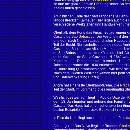
Naherholungsgebiet
Reserva Florestal de Recre
so daß die ganze Familie Erholung findet. Ab d
Kastell unten geschlossen.
Am östlichen Ende der Stadt liegt der alte Fähr-
langgestreckten Kaimauer. Hier legen auch die 
verschiedene Werkstätten und Handwerker unte
Oberhalb dem Porto das Pipas liegt auf einem k
Castelo de Sao Sebastiao
. Die Festung mit de
und dem nach Norden ausgerichteten Hauptportal
Teil der Bucht. Sie symbolisierte eine neues Ve
Castelo de Sao Luis am Alto da Memoria noch w
de Sao Sebastiao nun an der Küste errichtet. Ab
unter Marques de Santa Cruz besetzt. 1641 wurd
Kompanie aus Ribeirinha zurück erobert. Unter D.
Jahrhundert wurde die 1830 errichtete unterirdi
30 Jahre lang Quarantänestation. 1946 liess sie
Nach dem Zweiten Weltkrieg kamen hier politisch
und Hafenverwaltung Einzug.
Angra hat eine feste Stierkampfarena. Die
Praca 
Teil der Stadt. Im Sommer gibt es regelmäßig Sti
Westlich des Zentrum liegt in Pico da Urze der
P
dem 18. Jahrhundert und gehörte den Familien 
Castelo. Das Haus hat einen sehenswerten Einga
besten Beispiele für barocke Baukunst in private
In Pico da Urze liegt auch der
Imperio do Pico d
Am Largo da Boa Nova liegt der Brunnen
Chafar