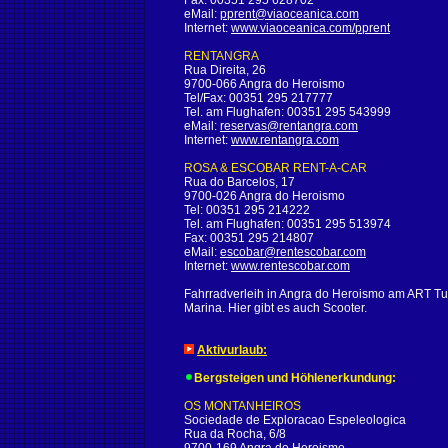
Fax: 00351 295 628702
eMail:
pprent@viaoceanica.com
Internet:
www.viaoceanica.com/pprent
RENTANGRA
Rua Direita, 26
9700-066 Angra do Heroismo
Tel/Fax: 00351 295 217777
Tel. am Flughafen: 00351 295 543999
eMail:
reservas@rentangra.com
Internet:
www.rentangra.com
ROSA & ESCOBAR
RENT-A-CAR
Rua do Barcelos, 17
9700-026 Angra do Heroismo
Tel: 00351 295 214222
Tel. am Flughafen: 00351 295 513974
Fax: 00351 295 214807
eMail:
escobar@rentescobar.com
Internet:
www.rentescobar.com
Fahrradverleih in Angra do Heroismo am ART Tur
Marina. Hier gibt es auch Scooter.
Aktivurlaub:
Bergsteigen und Höhlenerkundung:
OS MONTANHEIROS
Sociedade de Exploracao Espeleologica
Rua da Rocha, 6/8