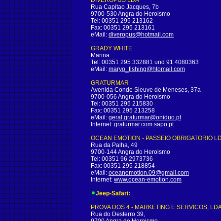
DIVEROPUS LDA
Rua Capitao Jacques, 7b
9700-530 Angra do Heroismo
Tel: 00351 295 213162
Fax: 00351 295 213161
eMail:
diveropus@hotmail.com
GRADY WHITE
Marina
Tel: 00351 295 332881 und 91 4080363
eMail:
maryo_fishing@htomail.com
GRATURMAR
Avenida Conde Sieuve de Meneses, 37a
9700-056 Angra do Heroismo
Tel: 00351 295 215830
Fax: 00351 295 213258
eMail:
geral.graturmar@oniduo.pt
Internet:
graturmar.com.sapo.pt
OCEAN EMOTION - PASSEIO OBRIGATORIO L
Rua da Palha, 49
9700-144 Angra do Heroismo
Tel: 00351 96 2973736
Fax: 00351 295 218854
eMail:
oceanemotion.09@gmail.com
Internet:
www.ocean-emotion.com
Jeep-Safari:
PROVA DOS 4 - MARKETING E SERVICOS, LD
Rua do Desterro 39,