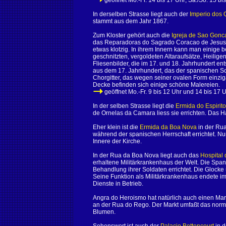
geöffnet Mo.-Fr. 14 bis 17 Uhr; Sa./So. 15 bis 1
In derselben Strasse liegt auch der
Imperio dos 
stammt aus dem Jahr 1867.
Zum Kloster gehört auch die
Igreja de Sao Gonc
das Reparadoras do Sagrado Coracao de Jesus. D
etwas klotzig. In ihrem Innern kann man einige
geschnitzten, vergoldeten Altaraufsätze, Heilig
Fliesenbilder, die im 17. und 18. Jahrhundert e
aus dem 17. Jahrhundert, das der spanischen Sc
Chorgitter, das wegen seiner ovalen Form einziga
Decke befinden sich einige schöne Malereien.
geöffnet Mo.-Fr. 9 bis 12 Uhr und 14 bis 17 U
In der selben Strasse liegt die
Ermida do Espirit
de Ornelas da Camara liess sie errichten. Das Hau
Eher klein ist die
Ermida da Boa Nova
in der Rua
während der spanischen Herrschaft errichtet. Nu
Innere der Kirche.
In der Rua da Boa Nova liegt auch das
Hospital
erhaltene Militärkrankenhaus der Welt. Die Span
Behandlung ihrer Soldaten errichtet. Die Glock
Seine Funktion als Militärkrankenhaus endete im
Dienste in Betrieb.
Angra do Heroismo hat natürlich auch einen Mar
an der Rua do Rego. Der Markt umfaßt das norm
Blumen.