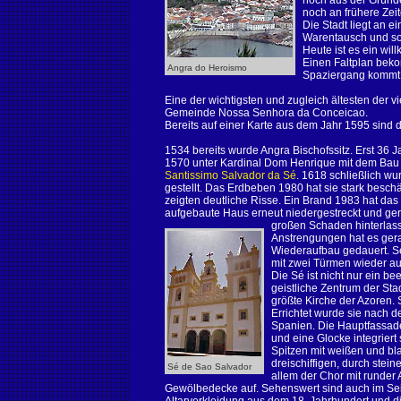
noch aus der Gründe
noch an frühere Zeit
Die Stadt liegt an e
Warentausch und so
Heute ist es ein wil
Einen Faltplan bek
Angra do Heroismo
Spaziergang kommt 
Eine der wichtigsten und zugleich ältesten der 
Gemeinde Nossa Senhora da Conceicao.
Bereits auf einer Karte aus dem Jahr 1595 sind d
1534 bereits wurde Angra Bischofssitz. Erst 36
1570 unter Kardinal Dom Henrique mit dem Bau
Santissimo Salvador da Sé
. 1618 schließlich wu
gestellt. Das Erdbeben 1980 hat sie stark besc
zeigten deutliche Risse. Ein Brand 1983 hat da
aufgebaute Haus erneut niedergestreckt und ger
großen Schaden
hinterlas
Anstrengungen hat es ger
Wiederaufbau gedauert. Seit
mit zwei Türmen wieder au
Die Sé ist nicht nur ein 
geistliche Zentrum der Stad
größte Kirche der Azoren. 
Errichtet wurde sie nach de
Spanien. Die Hauptfassade
und eine Glocke integriert
Spitzen mit weißen und bl
dreischiffigen, durch stein
Sé de Sao Salvador
allem der Chor mit runder
Gewölbedecke auf. Sehenswert sind auch im Seite