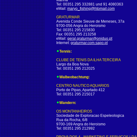
Marina
Tel: 00351 295 332881 und 91 4080363
eMail:
maryo_fishing@htomail.com
GRATURMAR
Avenida Conde Sieuve de Meneses, 37a
9700-056 Angra do Heroismo
Tel: 00351 295 215830
Fax: 00351 295 213258
eMail:
geral.graturmar@oniduo.pt
Internet:
graturmar.com.sapo.pt
Tennis:
CLUBE DE TENIS DA ILHA TERCEIRA
Largo da Boa Nova
Tel: 00351 295 212025
Walbeobachtung:
CENTRO NAUTICO AQUARIOS
Porto de Pipas, Apartado 412
Tel: 00351 295 215017
Wandern:
OS MONTANHEIROS
Sociedade de Exploracao Espeleologica
Rua da Rocha, 6/8
9700-169 Angra do Heroismo
Tel: 00351 295 212992