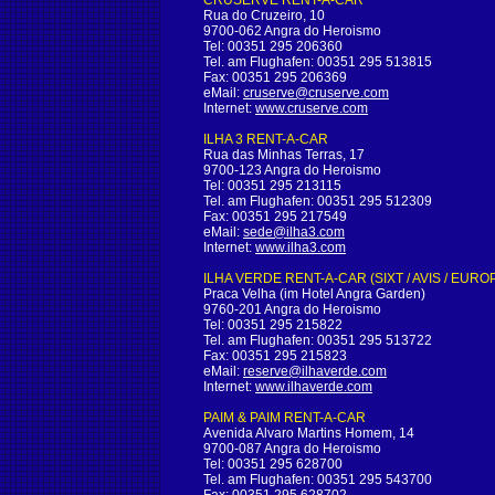
CRUSERVE RENT-A-CAR
Rua do Cruzeiro, 10
9700-062 Angra do Heroismo
Tel: 00351 295 206360
Tel. am Flughafen: 00351 295 513815
Fax: 00351 295 206369
eMail:
cruserve@cruserve.com
Internet:
www.cruserve.com
ILHA 3 RENT-A-CAR
Rua das Minhas Terras, 17
9700-123 Angra do Heroismo
Tel: 00351 295 213115
Tel. am Flughafen: 00351 295 512309
Fax: 00351 295 217549
eMail:
sede@ilha3.com
Internet:
www.ilha3.com
ILHA VERDE RENT-A-CAR (SIXT / AVIS / EUR
Praca Velha (im Hotel Angra Garden)
9760-201 Angra do Heroismo
Tel: 00351 295 215822
Tel. am Flughafen: 00351 295 513722
Fax: 00351 295 215823
eMail:
reserve@ilhaverde.com
Internet:
www.ilhaverde.com
PAIM & PAIM RENT-A-CAR
Avenida Alvaro Martins Homem, 14
9700-087 Angra do Heroismo
Tel: 00351 295 628700
Tel. am Flughafen: 00351 295 543700