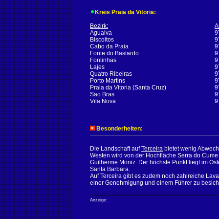
Kreis Praia da Vitoria:
Bezirk:
A
Agualva
9
Biscoitos
9
Cabo da Praia
9
Fonte do Bastardo
9
Fontinhas
9
Lajes
9
Quatro Ribeiras
9
Porto Martins
9
Praia da Vitoria (Santa Cruz)
9
Sao Bras
9
Vila Nova
9
Besonderheiten:
Die Landschaft auf
Terceira
bietet wenig Abwechs
Westen wird von der Hochfläche Serra do Cume do
Guilherme Moniz. Der höchste Punkt liegt im Ost
Santa Barbara.
Auf Terceira gibt es zudem noch zahlreiche Lava
einer Genehmigung und einem Führer zu besich
Anzeige: