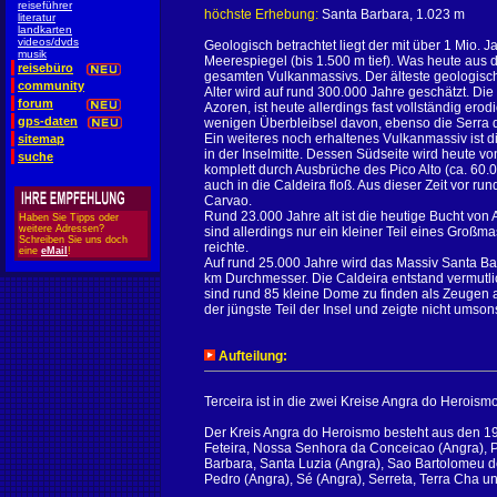
reiseführer
höchste Erhebung:
Santa Barbara, 1.023 m
literatur
landkarten
videos/dvds
Geologisch betrachtet liegt der mit über 1 Mio. J
musik
Meerespiegel (bis 1.500 m tief). Was heute aus
reisebüro
gesamten Vulkanmassivs. Der älteste geologisch 
community
Alter wird auf rund 300.000 Jahre geschätzt. Die
forum
Azoren, ist heute allerdings fast vollständig ero
gps-daten
wenigen Überbleibsel davon, ebenso die Serra d
Ein weiteres noch erhaltenes Vulkanmassiv ist 
sitemap
in der Inselmitte. Dessen Südseite wird heute vo
suche
komplett durch Ausbrüche des Pico Alto (ca. 60
auch in die Caldeira floß. Aus dieser Zeit vor r
Carvao.
Rund 23.000 Jahre alt ist die heutige Bucht von
Haben Sie Tipps oder
weitere Adressen?
sind allerdings nur ein kleiner Teil eines Großma
Schreiben Sie uns doch
reichte.
eine
eMail
!
Auf rund 25.000 Jahre wird das Massiv Santa Ba
km Durchmesser. Die Caldeira entstand vermutli
sind rund 85 kleine Dome zu finden als Zeugen
der jüngste Teil der Insel und zeigte nicht umsons
Aufteilung:
Terceira ist in die zwei Kreise Angra do Heroismo
Der Kreis Angra do Heroismo besteht aus den 19
Feteira, Nossa Senhora da Conceicao (Angra), P
Barbara, Santa Luzia (Angra), Sao Bartolomeu 
Pedro (Angra), Sé (Angra), Serreta, Terra Cha u