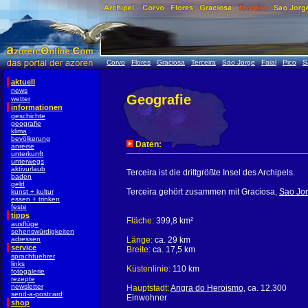
Corvo
Flores
Graciosa
Terceira
Sao Jorge
Faial
Pico
S
aktuell
news
Geografie
wetter
informationen
geschichte
geografie
klima
bevölkerung
Daten:
anreise
unterkunft
unterwegs
aktivurlaub
Terceira ist die drittgrößte Insel des Archipels.
baden
geld
Terceira gehört zusammen mit Graciosa,
Sao Jo
kunst + kultur
essen + trinken
feste
tipps
Fläche:
399,8 km²
ausflüge
sehenswürdigkeiten
adressen
Länge:
ca. 29 km
service
Breite:
ca. 17,5 km
sprachfuehrer
links
Küstenlinie:
110 km
fotogalerie
rezepte
newsletter
Hauptstadt:
Angra do Heroismo
, ca. 12.300
send-a-postcard
Einwohner
shop