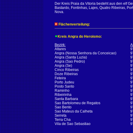
Der Kreis Praia da Vitoria besteht aus den elf 
Bastardo, Fontinhas, Lajes, Quatro Ribeiras, Por
Nova.
Flächenverteilung:
Kreis Angra do Heroismo:
Bezirk:
A
Altares
9
Angra (Nossa Senhora da Conceicao)
9
Angra (Santa Luzia)
9
Angra (Sao Pedro)
9
Angra (Se)
9
Cinco Ribeiras
9
Doze Ribeiras
9
Feteira
9
Porto Judeu
9
Posto Santo
9
Raminho
9
Ribeirinha
9
Santa Barbara
9
Sao Bartolomeu de Regatos
9
Sao Bento
9
Sao Mateus da Calheta
9
Serreta
9
Terra Cha
9
Vila de Sao Sebastiao
9