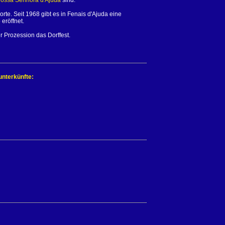
ossa Senhora d'Ajuda
sind.
te. Seit 1968 gibt es in Fenais d'Ajuda eine
eröffnet.
r Prozession das Dorffest.
unterkünfte: