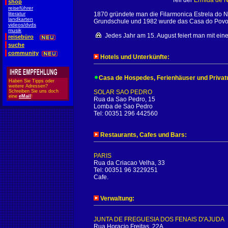
Teil der
Ermida de N
shop
reiseführer
literatur
1870 gründete man die Filarmonica Estrela do Nor
landkarten
Grundschule und 1982 wurde das Casa do Povo 
videos/dvds
musik
Jedes Jahr am 15. August feiert man mit eine
reisebüro
suche
community
Hotels und Unterkünfte:
Casa de Hospedes, Ferienhäuser und Privat
Haben Sie Tipps oder
weitere Adressen?
Schreiben Sie uns doch
SOLAR SAO PEDRO
eine
eMail
!
Rua da Sao Pedro, 15
Lomba de Sao Pedro
Tel: 00351 296 442560
Restaurants, Cafes und Bars:
PARIS
Rua da Criacao Velha, 33
Tel: 00351 96 3229251
Cafe.
Verwaltung:
JUNTA DE FREGUESIA DOS FENAIS D'AJUDA
Rua Horacio Freitas, 22A