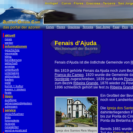
Corvo
Flores
Graciosa
Terceira
Sao Jorge
Faial
Pico
S
aktuell
news
Fenais d'Ajuda
wetter
informationen
Wechselspiel der Bezirke
geschichte
geografie
klima
bevölkerung
Fenais d'Ajuda ist die östlichste Gemeinde von
R
wirtschaft
anreise
unterkunft
Bis 1819 gehörte Fenais da Ajuda noch zum Bez
unterwegs
Franca do Campo
. 1820 wurde die Gemeinde d
aktivurlaub
Nordeste
zugeschrieben, 1839 zum Bezirk
Povo
baden
geld
zum Bezirk
Ribeira Grande
, 1876 wieder zu Pov
kunst + kultur
1896 schließlich gehört sie fest zu
Ribeira Gran
essen + trinken
feste
Ein Großteil der Bev
tipps
noch von Landwirtsc
ausflüge
sehenswürdigkeiten
adressen
Die
Igreja dos Sant
service
dahinterliegenden F
sprachfuehrer
bis zur Ponta do Cin
links
Ponta da Bretanha a
fotogalerie
rezepte
newsletter
Bereits 1681 wurde 
send-a-postcard
Igreja dos Santos Reis Magos