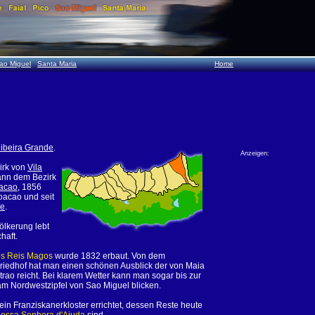
ao Miguel
Santa Maria
Home
ibeira Grande
.
Anzeigen:
irk von
Vila
ann dem Bezirk
acao
, 1856
oacao und seit
de
.
ölkerung lebt
haft.
os Reis Magos
wurde 1832 erbaut. Von dem
riedhof hat man einen schönen Ausblick der von Maia
trao reicht. Bei klarem Wetter kann man sogar bis zur
m Nordwestzipfel von Sao Miguel blicken.
ein Franziskanerkloster errichtet, dessen Reste heute