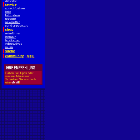
adressen
service
sprachfuehrer
links
fotogalerie
rezepte
newsletter
send-a-postcard
shop
reiseführer
literatur
landkarten
videos/dvds
musik
suche
community
Haben Sie Tipps oder
weitere Adressen?
Schreiben Sie uns doch
eine
eMail
!