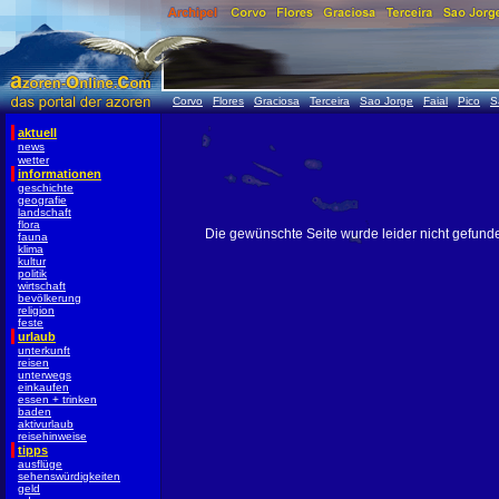
Corvo
Flores
Graciosa
Terceira
Sao Jorge
Faial
Pico
S
aktuell
news
wetter
informationen
geschichte
geografie
landschaft
flora
Die gewünschte Seite wurde leider nicht gefund
fauna
klima
kultur
politik
wirtschaft
bevölkerung
religion
feste
urlaub
unterkunft
reisen
unterwegs
einkaufen
essen + trinken
baden
aktivurlaub
reisehinweise
tipps
ausflüge
sehenswürdigkeiten
geld