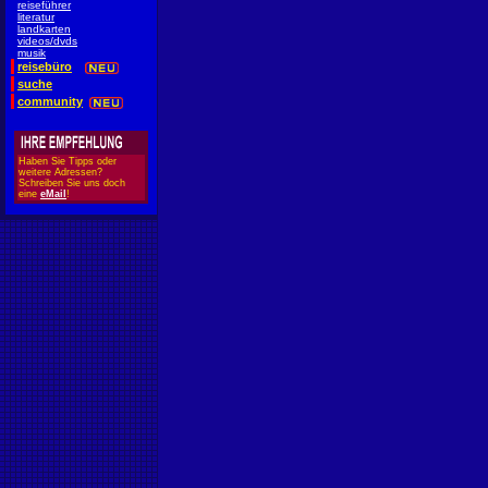
reiseführer
literatur
landkarten
videos/dvds
musik
reisebüro
suche
community
Haben Sie Tipps oder
weitere Adressen?
Schreiben Sie uns doch
eine
eMail
!