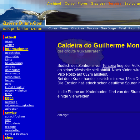
Corvo
Flores
Graciosa
Terceira
Sao Jorge
Faial
Pico
S
aktuell
news
Caldeira do Guilherme Mon
wetter
informationen
der größte Vulkankrater
geschichte
geografie
klima
bevölkerung
Südlich des Zentrums von
Terceira
liegt der Vul
anreise
an seiner Westseite steil abfällt. Nach süden wi
unterkunft
unterwegs
Pico Rosto auf 632m ansteigt.
aktivurlaub
Bei dem Krater handelt es sich mit etwa 15km D
baden
Die Erosion hat jedoch schon deutliche Spuren h
geld
kunst + kultur
essen + trinken
In die Ebene am Kraterboden führt von der Stras
feste
einige Viehweiden.
tipps
ausflüge
sehenswürdigkeiten
adressen
service
Anzeige:
sprachfuehrer
links
fotogalerie
rezepte
newsletter
send-a-postcard
shop