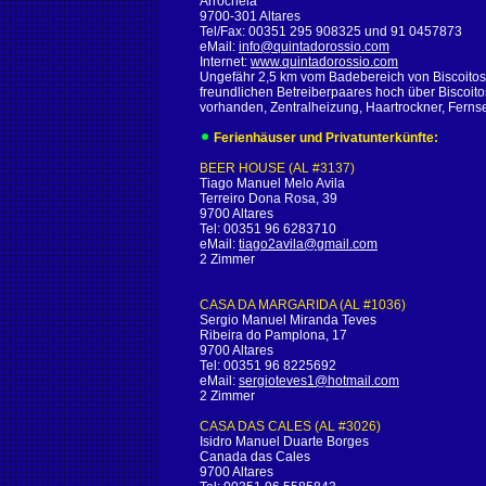
Arrochela
9700-301 Altares
Tel/Fax: 00351 295 908325 und 91 0457873
eMail:
info@quintadorossio.com
Internet:
www.quintadorossio.com
Ungefähr 2,5 km vom Badebereich von Biscoitos
freundlichen Betreiberpaares hoch über Biscoitos
vorhanden, Zentralheizung, Haartrockner, Ferns
Ferienhäuser und Privatunterkünfte:
BEER HOUSE (AL #3137)
Tiago Manuel Melo Avila
Terreiro Dona Rosa, 39
9700 Altares
Tel: 00351 96 6283710
eMail:
tiago2avila@gmail.com
2 Zimmer
CASA DA MARGARIDA (AL #1036)
Sergio Manuel Miranda Teves
Ribeira do Pamplona, 17
9700 Altares
Tel: 00351 96 8225692
eMail:
sergioteves1@hotmail.com
2 Zimmer
CASA DAS CALES (AL #3026)
Isidro Manuel Duarte Borges
Canada das Cales
9700 Altares