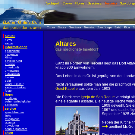
Corvo
Flores
Graciosa
Terceira
Sao Jorge
Faial
Pico
S
aktuell
news
Altares
wetter
informationen
das nördlichste Inseldorf
geschichte
geografie
klima
bevölkerung
Ganz im Norden von
Terceira
liegt das Dorf Alta
anreise
knapp 900 Einwohnern.
unterkunft
unterwegs
aktivurlaub
Das Leben in dem Ort ist geprägt von der Landwir
baden
geld
kunst + kultur
Nicht versäumen sollte man hier die prachtvoll v
essen + trinken
Geist-Kapelle
aus dem Jahr 1903.
feste
tipps
Die Pfarrkirche
Igreja de Sao Roque
vereinigt al
ausflüge
eine elegante Fassade. Die heutige Kirche wurd
sehenswürdigkeiten
adressen
1909 geweiht. Sie er
service
1867 und das heftig
sprachfuehrer
September 1925 zier
links
fotogalerie
Neben der Kirche fi
rezepte
newsletter
geöffnet Mi.-So.
send-a-postcard
shop