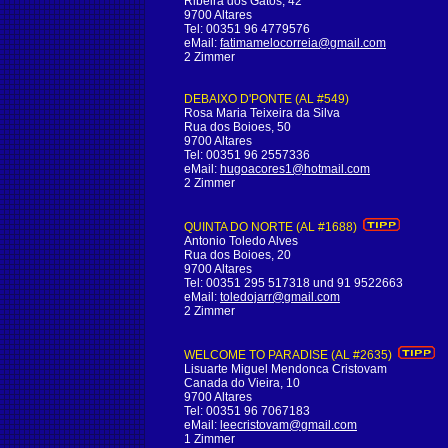
Ribeira dos Gatos, 42
9700 Altares
Tel: 00351 96 4779576
eMail:
fatimamelocorreia@gmail.com
2 Zimmer
DEBAIXO D'PONTE (AL #549)
Rosa Maria Teixeira da Silva
Rua dos Boioes, 50
9700 Altares
Tel: 00351 96 2557336
eMail:
hugoacores1@hotmail.com
2 Zimmer
QUINTA DO NORTE (AL #1688)
Antonio Toledo Alves
Rua dos Boioes, 20
9700 Altares
Tel: 00351 295 517318 und 91 9522663
eMail:
toledojarr@gmail.com
2 Zimmer
WELCOME TO PARADISE (AL #2635)
Lisuarte Miguel Mendonca Cristovam
Canada do Vieira, 10
9700 Altares
Tel: 00351 96 7067183
eMail:
leecristovam@gmail.com
1 Zimmer