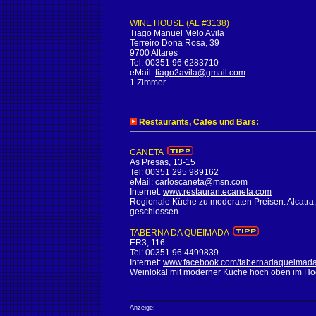
WINE HOUSE (AL #3138)
Tiago Manuel Melo Avila
Terreiro Dona Rosa, 39
9700 Altares
Tel: 00351 96 6283710
eMail:
tiago2avila@gmail.com
1 Zimmer
Restaurants, Cafes und Bars:
CANETA
As Presas, 13-15
Tel: 00351 295 989162
eMail:
carloscaneta@msn.com
Internet:
www.restaurantecaneta.com
Regionale Küche zu moderaten Preisen. Alcatra,
geschlossen.
TABERNA DA QUEIMADA
ER3, 116
Tel: 00351 96 4499839
Internet:
www.facebook.com/tabernadaqueimada
Weinlokal mit moderner Küche hoch oben im Ho
Anzeige: