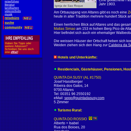
Eine gekachelte Fa
reiseführer
Jahr 1903.
literatur
Igreja de Sao Roque
landkarten
videos/dvds
Am Ortsausgang von Altares gibt es noch eine
Zi
musik
heute in alter Tradition mehrere hundert Stück 
reisebüro
suche
Einen herrlichen Blick auf Altares und das ges
community
Matias Simao
am 153 m hohen Berg Pico de Altare
Hier befindet sich auch ein ehemaliger Walbeo
Die weissen Häuser der Ortschaft heben sich ko
Haben Sie Tipps oder
Weiden ziehen sich den Hang zur
Caldeira da S
weitere Adressen?
Schreiben Sie uns doch
eine
eMail
!
Hotels und Unterkünfte:
Residencials, Gästehäuser, Pensionen, Host
QUINTA DA SUSY (AL #1750)
Josef Hasslberger
Ribeira dos Gatos, 14
9700 Altares
Tel: 00351 96 2550192
eMail:
sepp@quintadasusy.com
5 Zimmer
Turismo Rural:
QUINTA DO ROSSIO
Alberto + Isabel
Rua dos Boioes, 20