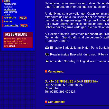
shop
Sehenswert, aber verschlossen, ist der Garten d
reiseführer
literatur
einer Teeplantage. Hier befindet sich auch der 
landkarten
videos/dvds
An der Hauptstrasse weiter gen Osten kommt ma
musik
Miradouro de Santa Iria ist einer der schönsten 
reisebüro
deshalb auch regelmässiger Stopp der Ausflugs
suche
der Ingwer und versprüht seinen besonderen Du
community
Schreie der Cagarras verfolgen, die nachts an d
Als lokaler Tratsch kursiert die redensart, daß 
Gemeinden. Grund dafür sind die beiden Ortste
Haben Sie Tipps oder
(gramas=Gramm).
weitere Adressen?
Schreiben Sie uns doch
eine
eMail
!
Einfache Badestelle am Hafen Porto Santa Ir
Regelmässige Busverbindung nach
Ribeira
Am ersten Sonntag im August feiert man mit e
Verwaltung:
JUNTA DE FREGUESIA DA RIBEIRINHA
Rua Aristides S. Gamboa, 26
Ribeirinha
Tel: 00351 296 479427
Gesundheit: