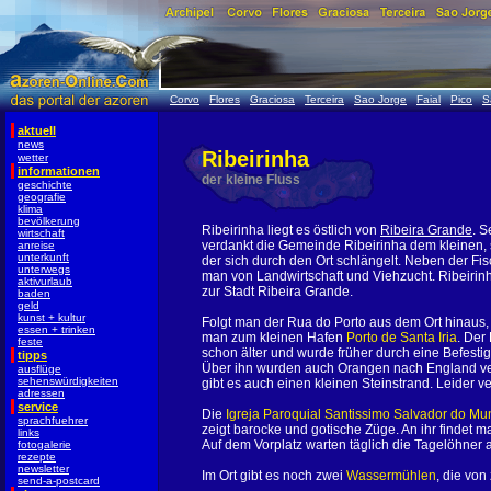
Corvo
Flores
Graciosa
Terceira
Sao Jorge
Faial
Pico
S
aktuell
news
Ribeirinha
wetter
informationen
der kleine Fluss
geschichte
geografie
klima
bevölkerung
Ribeirinha liegt es östlich von
Ribeira Grande
. 
wirtschaft
verdankt die Gemeinde Ribeirinha dem kleinen,
anreise
unterkunft
der sich durch den Ort schlängelt. Neben der Fis
unterwegs
man von Landwirtschaft und Viehzucht. Ribeirin
aktivurlaub
zur Stadt Ribeira Grande.
baden
geld
kunst + kultur
Folgt man der Rua do Porto aus dem Ort hinaus,
essen + trinken
man zum kleinen Hafen
Porto de Santa Iria
. Der 
feste
schon älter und wurde früher durch eine Befesti
tipps
Über ihn wurden auch Orangen nach England vers
ausflüge
sehenswürdigkeiten
gibt es auch einen kleinen Steinstrand. Leider
adressen
service
Die
Igreja Paroquial
Santissimo Salvador do Mu
sprachfuehrer
zeigt barocke und gotische Züge. An ihr findet 
links
Auf dem Vorplatz warten täglich die Tagelöhner a
fotogalerie
rezepte
newsletter
Im Ort gibt es noch zwei
Wassermühlen
, die von
send-a-postcard