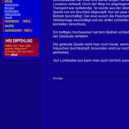
Mineralwasser der Insel und wurde wegen seine
shop
Lissabon verkauft. Doch der Weg ins abgelegen
reiseführer
literatur
Transport war aufwändig. So wurde aus der über
landkarten
Quelle nur ein Bruchteil abgezapft. Nur ein paa
videos/dvds
Betrieb beschäftigt. Der eine wusch die Flaschen
musik
Abfüllanlage beschäftigt und ein dritter schließli
reisebüro
korrekten Verschluss.
suche
community
Ein heftiges Hochwasser hat dem Betrieb schließ
der Gebäude verfallen.
Die gefasste Quelle sieht man noch heute, wen
Haben Sie Tipps oder
Häuschen durchkämpft. Ansonsten sind nur noch
weitere Adressen?
Schreiben Sie uns doch
geblieben.
eine
eMail
!
Von Lombadas aus kann man auch herrlich wander
Anzeige: