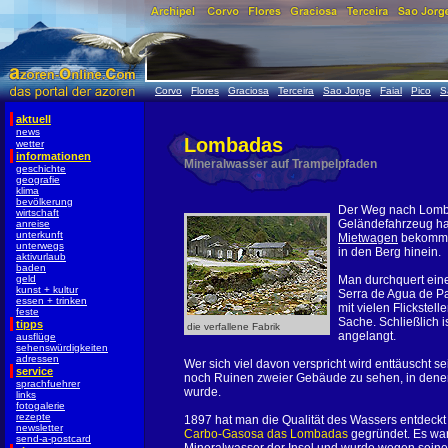
Corvo
Flores
Graciosa
Terceira
Sao Jorge
Faial
Pico
S
aktuell
news
Lombadas
wetter
informationen
Mineralwasser auf Trampelpfaden
geschichte
geografie
klima
bevölkerung
Der Weg nach Lomba
wirtschaft
Geländefahrzeug hat
anreise
unterkunft
Mietwagen
bekommen
unterwegs
in den Berg hinein.
aktivurlaub
baden
geld
Man durchquert eine
kunst + kultur
Serra de Agua de Pa
essen + trinken
mit vielen Flickstel
feste
Sache. Schließlich 
tipps
die verfallene Fabrik
angelangt.
ausflüge
sehenswürdigkeiten
adressen
Wer sich viel davon verspricht wird enttäuscht se
service
noch Ruinen zweier Gebäude zu sehen, in denen
sprachfuehrer
wurde.
links
fotogalerie
rezepte
1897 hat man die Qualität des Wassers entdeckt
newsletter
Carbo-Gasosa das Lombadas
gegründet. Es war
send-a-postcard