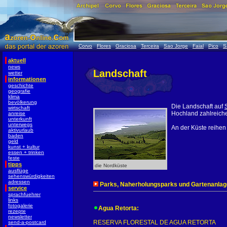
Corvo
Flores
Graciosa
Terceira
Sao Jorge
Faial
Pico
S
aktuell
news
Landschaft
wetter
informationen
geschichte
geografie
klima
bevölkerung
Die Landschaft auf
wirtschaft
Hochland zahlreiche
anreise
unterkunft
unterwegs
An der Küste reihen
aktivurlaub
baden
geld
kunst + kultur
essen + trinken
feste
tipps
die Nordküste
ausflüge
sehenswürdigkeiten
adressen
Parks, Naherholungsparks und Gartenanlag
service
sprachfuehrer
links
fotogalerie
Agua Retorta:
rezepte
newsletter
RESERVA FLORESTAL DE AGUA RETORTA
send-a-postcard