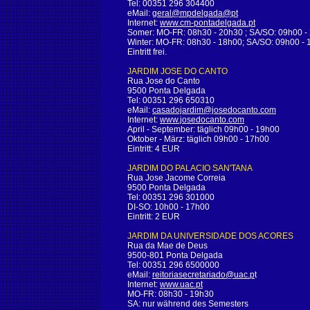
Tel: 00351 296 304400
eMail:
geral@mpdelgada@pt
Internet:
www.cm-pontadelgada.pt
Somer: MO-FR: 08h30 - 20h30 ; SA/SO: 09h00 -
Winter: MO-FR: 08h30 - 18h00; SA/SO: 09h00 -
Eintritt frei.
JARDIM JOSE DO CANTO
Rua Jose do Canto
9500 Ponta Delgada
Tel: 00351 296 650310
eMail:
casadojardim@josedocanto.com
Internet:
www.josedocanto.com
April - September: täglich 09h00 - 19h00
Oktober - März: täglich 09h00 - 17h00
Eintritt: 4 EUR
JARDIM DO PALACIO SAN'TANA
Rua Jose Jacome Correia
9500 Ponta Delgada
Tel: 00351 296 301000
DI-SO: 10h00 - 17h00
Eintritt: 2 EUR
JARDIM DA UNIVERSIDADE DOS ACORES
Rua da Mae de Deus
9500-801 Ponta Delgada
Tel: 00351 296 6500000
eMail:
reitoriasecretariado@uac.p
t
Internet:
www.uac.pt
MO-FR: 08h30 - 19h30
SA: nur während des Semesters