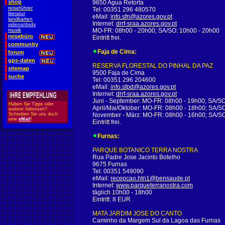
shop
9650 Agua Retorta
reiseführer
Tel: 00351 296 480570
literatur
eMail:
info.sfn@azores.gov.pt
landkarten
Internet:
drrf-sraa.azores.gov.pt
videos/dvds
musik
MO-FR: 08h00 - 20h00; SA/SO: 10h00 - 20h00
reisebüro
Eintritt frei.
community
Faja de Cima:
forum
gps-daten
RESERVA FLORESTAL DO PINHAL DA PAZ
sitemap
9500 Faja de Cima
suche
Tel: 00351 296 204600
eMail:
info.sfpd@azores.gov.pt
Internet:
drrf-sraa.azores.gov.pt
Juni - September: MO-FR: 08h00 - 19h00; SA/SO
Haben Sie Tipps oder
April/Mai/Oktober: MO-FR: 08h00 - 18h00; SA/S
weitere Adressen?
Schreiben Sie uns doch
November - März: MO-FR: 08h00 - 16h00; SA/SO
eine
eMail
!
Eintritt frei.
Furnas:
PARQUE BOTANICO TERRA NOSTRA
Rua Padre Jose Jacinto Botelho
9675 Furnas
Tel: 00351 549090
eMail:
recepcao.htn1@bensaude.pt
Internet:
www.parqueterranostra.com
täglich 10h00 - 18h00
Eintritt: 8 EUR
MATA JARDIM JOSE DO CANTO
Caminho da Margem Sul da Lagoa das Furnas