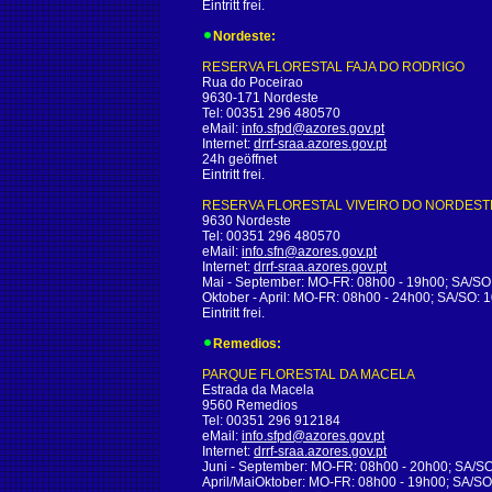
Eintritt frei.
Nordeste:
RESERVA FLORESTAL FAJA DO RODRIGO
Rua do Poceirao
9630-171 Nordeste
Tel: 00351 296 480570
eMail:
info.sfpd@azores.gov.pt
Internet:
drrf-sraa.azores.gov.pt
24h geöffnet
Eintritt frei.
RESERVA FLORESTAL VIVEIRO DO NORDEST
9630 Nordeste
Tel: 00351 296 480570
eMail:
info.sfn@azores.gov.pt
Internet:
drrf-sraa.azores.gov.pt
Mai - September: MO-FR: 08h00 - 19h00; SA/SO
Oktober - April: MO-FR: 08h00 - 24h00; SA/SO: 
Eintritt frei.
Remedios:
PARQUE FLORESTAL DA MACELA
Estrada da Macela
9560 Remedios
Tel: 00351 296 912184
eMail:
info.sfpd@azores.gov.pt
Internet:
drrf-sraa.azores.gov.pt
Juni - September: MO-FR: 08h00 - 20h00; SA/SO
April/MaiOktober: MO-FR: 08h00 - 19h00; SA/SO