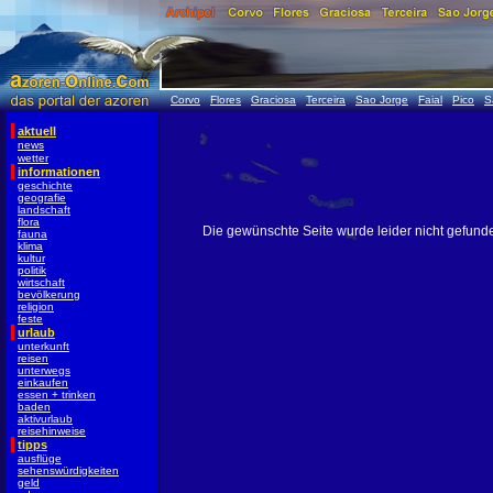
Corvo
Flores
Graciosa
Terceira
Sao Jorge
Faial
Pico
S
aktuell
news
wetter
informationen
geschichte
geografie
landschaft
flora
Die gewünschte Seite wurde leider nicht gefund
fauna
klima
kultur
politik
wirtschaft
bevölkerung
religion
feste
urlaub
unterkunft
reisen
unterwegs
einkaufen
essen + trinken
baden
aktivurlaub
reisehinweise
tipps
ausflüge
sehenswürdigkeiten
geld