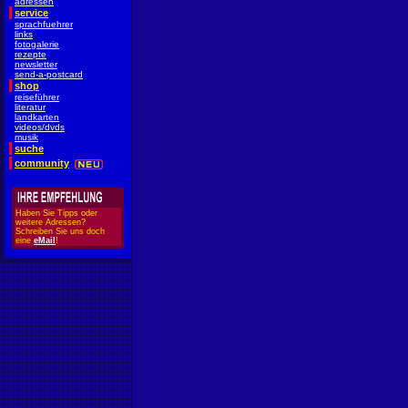
adressen
service
sprachfuehrer
links
fotogalerie
rezepte
newsletter
send-a-postcard
shop
reiseführer
literatur
landkarten
videos/dvds
musik
suche
community
Haben Sie Tipps oder
weitere Adressen?
Schreiben Sie uns doch
eine
eMail
!