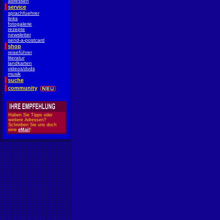
adressen
service
sprachfuehrer
links
fotogalerie
rezepte
newsletter
send-a-postcard
shop
reiseführer
literatur
landkarten
videos/dvds
musik
suche
community
Haben Sie Tipps oder
weitere Adressen?
Schreiben Sie uns doch
eine
eMail
!