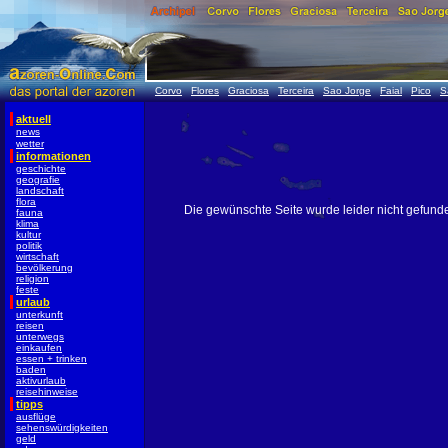
Corvo
Flores
Graciosa
Terceira
Sao Jorge
Faial
Pico
S
aktuell
news
wetter
informationen
geschichte
geografie
landschaft
flora
Die gewünschte Seite wurde leider nicht gefund
fauna
klima
kultur
politik
wirtschaft
bevölkerung
religion
feste
urlaub
unterkunft
reisen
unterwegs
einkaufen
essen + trinken
baden
aktivurlaub
reisehinweise
tipps
ausflüge
sehenswürdigkeiten
geld