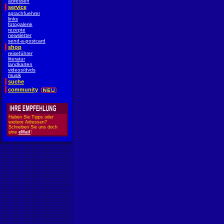
adressen
service
sprachfuehrer
links
fotogalerie
rezepte
newsletter
send-a-postcard
shop
reiseführer
literatur
landkarten
videos/dvds
musik
suche
community
Haben Sie Tipps oder
weitere Adressen?
Schreiben Sie uns doch
eine
eMail
!