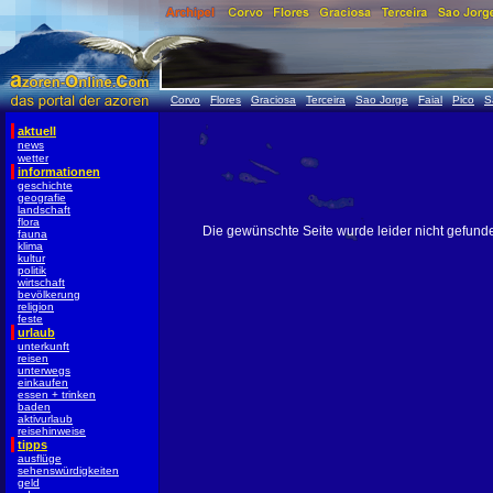
Corvo
Flores
Graciosa
Terceira
Sao Jorge
Faial
Pico
S
aktuell
news
wetter
informationen
geschichte
geografie
landschaft
flora
Die gewünschte Seite wurde leider nicht gefund
fauna
klima
kultur
politik
wirtschaft
bevölkerung
religion
feste
urlaub
unterkunft
reisen
unterwegs
einkaufen
essen + trinken
baden
aktivurlaub
reisehinweise
tipps
ausflüge
sehenswürdigkeiten
geld