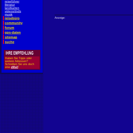
reiseführer
literatur
landkarten
videos/dvds
musik
reisebüro
Anzeige:
community
forum
gps-daten
sitemap
suche
Haben Sie Tipps oder
weitere Adressen?
Schreiben Sie uns doch
eine
eMail
!