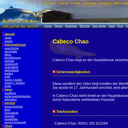
Corvo
Flores
Graciosa
Terceira
Sao Jorge
Faial
Pico
S
aktuell
news
Cabeco Chao
wetter
informationen
.
geschichte
geografie
klima
bevölkerung
Cabeco Chao liegt an der Hauptstrasse zwisch
anreise
unterkunft
unterwegs
aktivurlaub
Sehenswürdigkeiten:
baden
geld
kunst + kultur
essen + trinken
Etwas westlich des Ortes liegt inmitten der Weinf
feste
Sie wurde im 17. Jahrhundert errichtet, wird aller
tipps
ausflüge
In Cabeco Chao steht direkt an der Hauptstrasse
sehenswürdigkeiten
adressen
durch Natursteine verkleideten Fassade.
service
sprachfuehrer
links
Telefonzellen:
fotogalerie
rezepte
newsletter
send-a-postcard
- Cabeco Chao: 00351 292 622269
shop