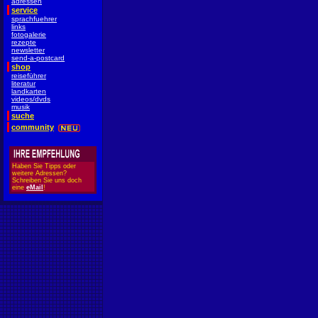
adressen
service
sprachfuehrer
links
fotogalerie
rezepte
newsletter
send-a-postcard
shop
reiseführer
literatur
landkarten
videos/dvds
musik
suche
community
Haben Sie Tipps oder
weitere Adressen?
Schreiben Sie uns doch
eine
eMail
!