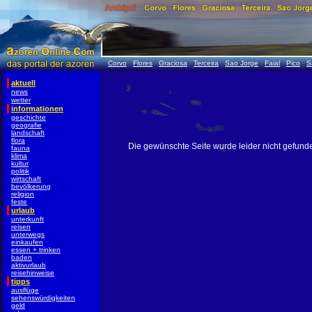
Corvo
Flores
Graciosa
Terceira
Sao Jorge
Faial
Pico
S
aktuell
news
wetter
informationen
geschichte
geografie
landschaft
flora
Die gewünschte Seite wurde leider nicht gefund
fauna
klima
kultur
politik
wirtschaft
bevölkerung
religion
feste
urlaub
unterkunft
reisen
unterwegs
einkaufen
essen + trinken
baden
aktivurlaub
reisehinweise
tipps
ausflüge
sehenswürdigkeiten
geld